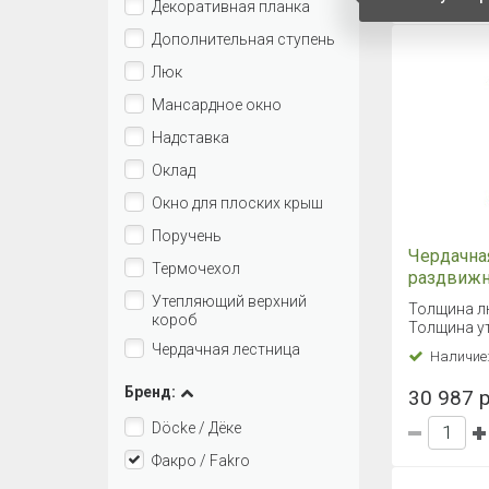
Декоративная планка
Дополнительная ступень
Люк
Мансардное окно
Надставка
Оклад
Окно для плоских крыш
Поручень
Чердачна
Термочехол
раздвижн
60х120
Утепляющий верхний
Толщина л
короб
Толщина ут
Чердачная лестница
Наличие
Бренд:
30 987 р
Döcke / Дёке
Факро / Fakro