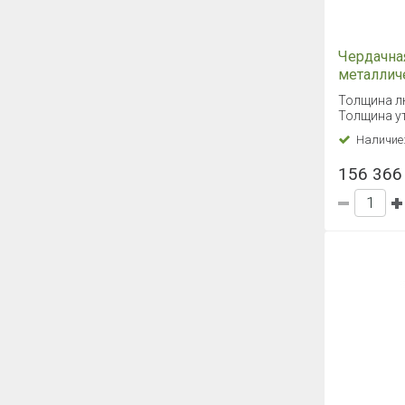
Чердачна
металлич
Fakro LM
Толщина л
Толщина ут
Наличие
156 366 