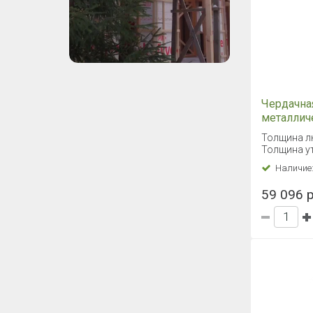
Чердачна
металлич
Fakro LM
Толщина л
Толщина ут
Наличие
59 096 р