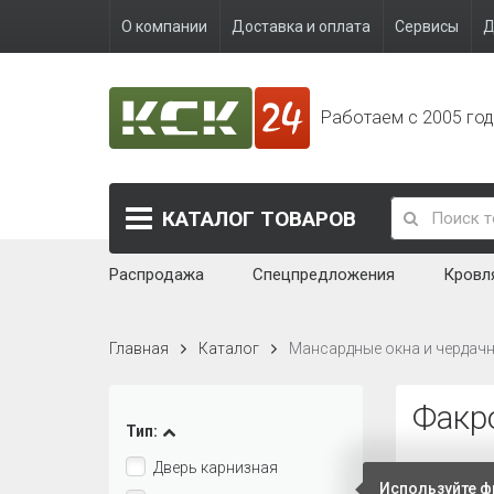
О компании
Доставка и оплата
Сервисы
Д
Работаем с 2005 го
КАТАЛОГ
ТОВАРОВ
Распродажа
Спецпредложения
Кровл
Главная
Каталог
Мансардные окна и чердач
Факро
Тип:
Дверь карнизная
Сортирова
Используйте ф