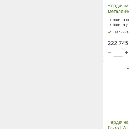
Чердачна
металлич
Fakro LM
Толщина л
Толщина ут
Наличие
222 745 
Чердачна
Fakro LWL