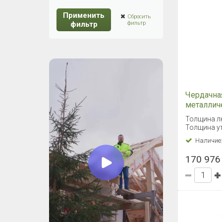
Применить
Сбросить
фильтр
фильтр
Чердачна
металлич
Fakro LM
Толщина л
Толщина ут
Наличие
170 976 