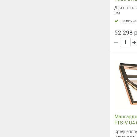
70х130/3
Для потолк
см
Наличие
52 298 р
Мансардн
FTS-V U4 
Среднепов
двухкамер