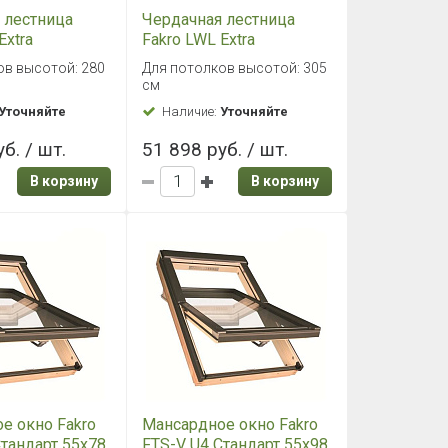
 лестница
Чердачная лестница
Extra
Fakro LWL Extra
0
60х130/305
ов высотой: 280
Для потолков высотой: 305
см
Уточняйте
Наличие:
Уточняйте
б. / шт.
51 898 руб. / шт.
В корзину
В корзину
е окно Fakro
Мансардное окно Fakro
Стандарт 55х78
FTS-V U4 Стандарт 55х98