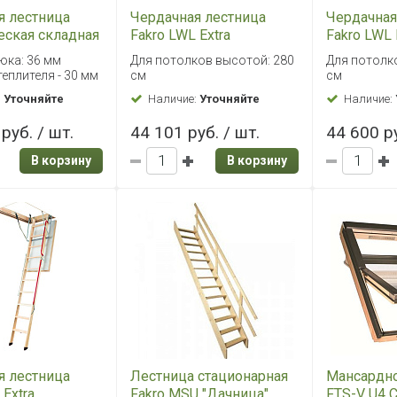
я лестница
Чердачная лестница
Чердачная
еская складная
Fakro LWL Extra
Fakro LWL 
L 92х130/305
60х120/280
70х120/28
юка: 36 мм
Для потолков высотой: 280
Для потолк
еплителя - 30 мм
см
см
:
Уточняйте
Наличие:
Уточняйте
Наличие:
руб. / шт.
44 101 руб. / шт.
44 600 ру
В корзину
В корзину
я лестница
Лестница стационарная
Мансардно
 Extra
Fakro MSU "Дачница"
FTS-V U4 