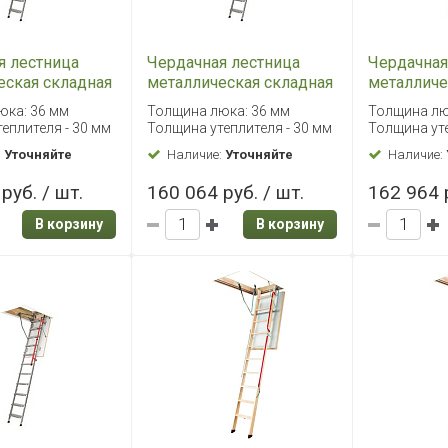
я лестница
Чердачная лестница
Чердачная
еская складная
металлическая складная
металличе
L 60х130/305
Fakro LML 70х130/305
Fakro LML
юка: 36 мм
Толщина люка: 36 мм
Толщина лю
еплителя - 30 мм
Толщина утеплителя - 30 мм
Толщина уте
:
Уточняйте
Наличие:
Уточняйте
Наличие:
руб. / шт.
160 064 руб. / шт.
162 964 р
В корзину
В корзину