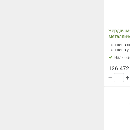
Чердачна
металлич
Fakro LM
Толщина л
Толщина ут
Наличие
136 472 