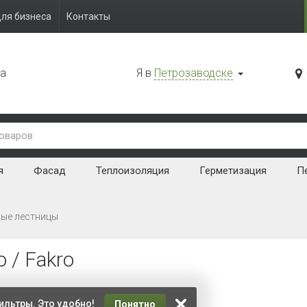
ля бизнеса
Контакты
да
Я в
Петрозаводске
я
Фасад
Теплоизоляция
Герметизация
Пе
ные лестницы
 / Fakro
ть:
ильтры. Это удобно!
Понятно