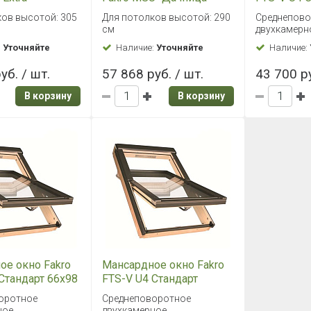
05
ов высотой: 305
Для потолков высотой: 290
Среднепов
см
двухкамерн
:
Уточняйте
Наличие:
Уточняйте
Наличие:
уб. / шт.
57 868 руб. / шт.
43 700 ру
В корзину
В корзину
ое окно Fakro
Мансардное окно Fakro
Стандарт 66х98
FTS-V U4 Стандарт
66х118
оротное
Среднеповоротное
ное
двухкамерное