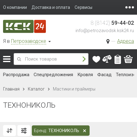
О компании
Доставка и оплата
Сервисы
8 (8142)
59-44-02
info@petrozavodsk.ksk24.ru
Я в
Петрозаводске
Адреса
Распродажа
Спецпредложения
Кровля
Фасад
Теплоизо
Главная
Каталог
Мастики и праймеры
ТЕХНОНИКОЛЬ
Бренд:
ТЕХНОНИКОЛЬ