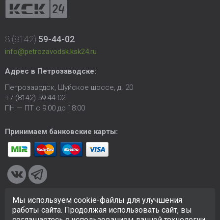
8 (8142)
59-44-02
info@petrozavodsk.ksk24.ru
Адрес в Петрозаводске:
Петрозаводск, Шуйское шоссе, д. 20
+7 (8142) 59-44-02
ПН — ПТ с 9:00 до 18:00
Принимаем банковские карты:
Мы используем cookie-файлы для улучшения
© 2005-2026 ООО «КСК». Сайт
https://petrozavodsk.ksk24.ru
работы сайта. Продолжая использовать сайт, вы
создан исключительно в информационных целях и любая
соглашаетесь с использованием данной технологии