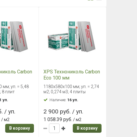
николь Carbon
XPS Технониколь Carbon
Eco 100 мм
 мм; уп. = 5,48
1180x580x100 мм; уп. = 2,74
; 8 плит
м2; 0,274 м3; 4 плиты
1 уп.
Наличие:
16 уп.
. / уп.
2 900 руб. / уп.
.
1 058.39 руб.
/ м2
/ м2
В корзину
В корзину