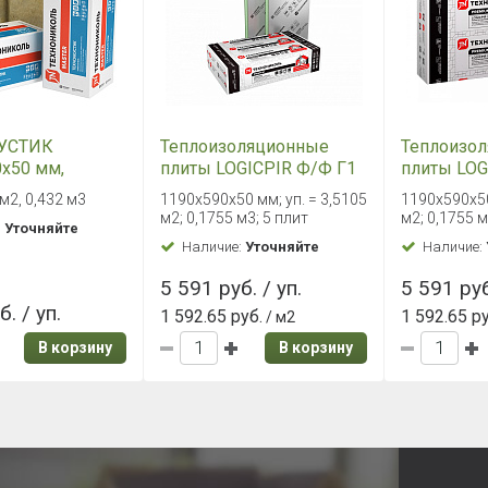
УСТИК
Теплоизоляционные
Теплоизо
0х50 мм,
плиты LOGICPIR Ф/Ф Г1
плиты LOG
L-кромка 1190х590х50
Баня L-кр
 м2, 0,432 м3
1190х590х50 мм; уп. = 3,5105
1190х590х50
мм
1190х590
м2; 0,1755 м3; 5 плит
м2; 0,1755 м
:
Уточняйте
Наличие:
Уточняйте
Наличие:
5 591 руб. / уп.
5 591 руб
. / уп.
1 592.65 руб.
1 592.65 р
/ м2
В корзину
В корзину