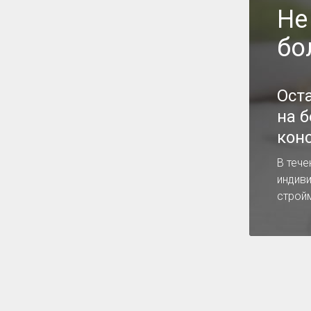
Не
бо
Ост
на 
кон
В тече
индив
строй