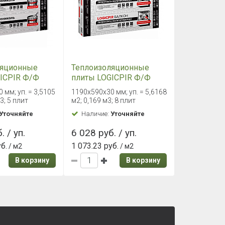
ляционные
Теплоизоляционные
ICPIR Ф/Ф
плиты LOGICPIR Ф/Ф
омка
Балкон L-кромка
 мм; уп. = 3,5105
1190x590x30 мм; уп. = 5,6168
х50 мм
1190х590х30 мм
3; 5 плит
м2; 0,169 м3; 8 плит
Уточняйте
Наличие:
Уточняйте
. / уп.
6 028 руб. / уп.
уб.
1 073.23 руб.
/ м2
/ м2
В корзину
В корзину