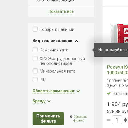
XPS Теплоизоляция
Показать все
Товары в наличии
Вид теплоизоляции:
Используйте ф
Каменная вата
XPS Экструдированный
пенополистирол
Роквул К
Минеральная вата
1000х600
PIR
1000х600х1
3,6м2; 0,36
Область применения:
Наличие
Бренд:
1 904 руб
528.88 руб
Применить
Сбросить
фильтр
фильтр