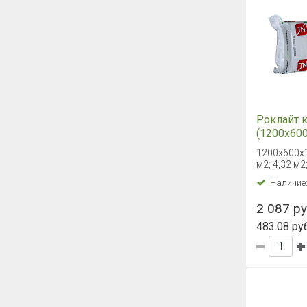
Роклайт 
(1200х600
м3/уп)
1200х600х1
м2; 4,32 м2
Наличие
2 087 руб
483.08 руб