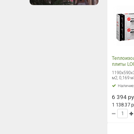
Теплоизо
плиты LO
Баня L-к
1190x590x3
1190х590
м2; 0,169 м
Наличие
6 394 руб
1 138.37 р