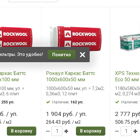
ильтры. Это удобно!
Понятно
аркас Баттс
Роквул Каркас Баттс
XPS Техно
х100 мм
1000х600х50 мм
Eco 50 мм
00 мм; уп. =
1000х600х50 мм; уп. = 7,2м2;
1180x580x50
м3; 6 плит
0,36м3; 12 плит
м2; 0,274 м3
:
255 уп.
Наличие:
162 уп.
Наличие:
. / уп.
1 904 руб. / уп.
2 777 руб
.
264.43 руб.
506.75 руб
/ м2
/ м2
В корзину
В корзину