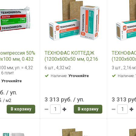
компрессия 50%
ТЕХНОФАС КОТТЕДЖ
ТЕХНОФА
х100 мм, 0.432
(1200х600х50 мм, 0,216
(1200х600
м3)
м3)
00 мм; уп. = 4,32
6 шт., 4,32 м2
3 шт., 2,16 
; 6 плит
Наличие:
Уточняйте
Наличие:
:
Уточняйте
. / уп.
3 313 руб. / уп.
3 313 руб
.
/ м2
В корзину
В корзину