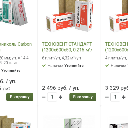
ониколь Carbon
ТЕХНОВЕНТ СТАНДАРТ
ТЕХНОВЕН
м
(1200х600х50, 0,216 м³/
(1200х600х
уп)
уп)
 мм; уп. = 14,4
6 плит/уп, 4,32 м²/уп
4 плиты/уп,
3; 20 плит
Наличие:
Уточняйте
Наличие:
:
Уточняйте
. / уп.
2 496 руб. / уп.
3 329 руб
.
/ м2
В корзину
В корзину