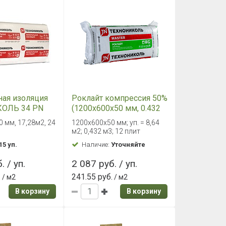
ая изоляция
Роклайт компрессия 50%
ОЛЬ 34 PN
(1200х600х50 мм, 0.432
крыши ПРОФ
м3/уп)
 мм, 17,28м2, 24
1200х600х50 мм; уп. = 8,64
600-50,
м2; 0,432 м3; 12 плит
15 уп.
Наличие:
Уточняйте
. / уп.
2 087 руб. / уп.
.
241.55 руб.
/ м2
/ м2
В корзину
В корзину