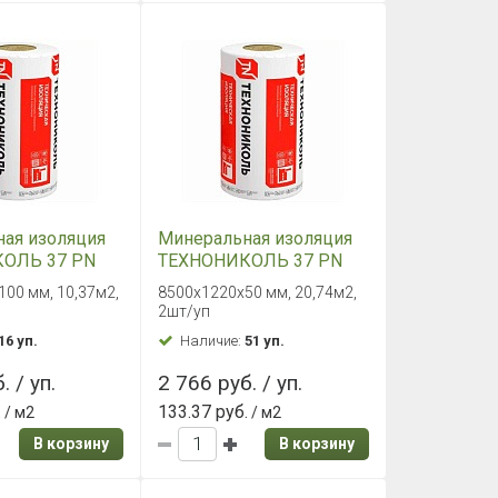
ая изоляция
Минеральная изоляция
ОЛЬ 37 PN
ТЕХНОНИКОЛЬ 37 PN
ркас ПРОФ (1)
Теплый каркас ПРОФ (2)
00 мм, 10,37м2,
8500х1220х50 мм, 20,74м2,
х100 мм,
8500х1220х50 мм,
2шт/уп
20,74м2
16 уп.
Наличие:
51 уп.
. / уп.
2 766 руб. / уп.
.
133.37 руб.
/ м2
/ м2
В корзину
В корзину