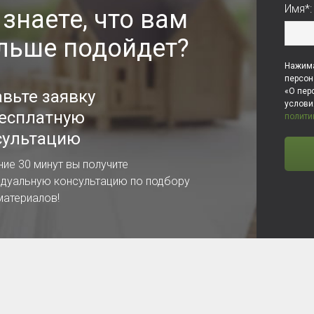
Имя*:
 знаете, что вам
льше подойдет?
Нажима
персон
«О пер
авьте заявку
услов
бесплатную
полити
сультацию
ние 30 минут вы получите
идуальную консультацию по подбору
материалов!