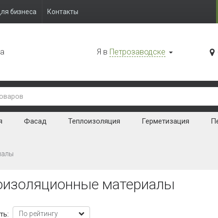
ля бизнеса
Контакты
да
Я в
Петрозаводске
я
Фасад
Теплоизоляция
Герметизация
Пе
иалы
оизоляционные материалы
ть: