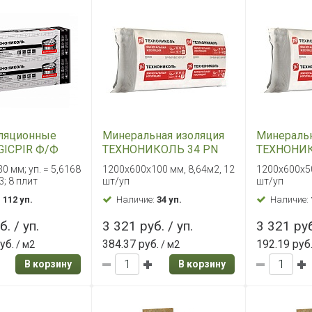
ляционные
Минеральная изоляция
Минеральн
GICPIR Ф/Ф
ТЕХНОНИКОЛЬ 34 PN
ТЕХНОНИК
ромка
Стены и крыши ПРОФ
Стены и 
0 мм; уп. = 5,6168
1200х600х100 мм, 8,64м2, 12
1200х600х50
х30 мм
(12) 1200-600-100,
(24) 1200-
3; 8 плит
шт/уп
шт/уп
8,64м2
17,28м2
:
112 уп.
Наличие:
34 уп.
Наличие:
. / уп.
3 321 руб. / уп.
3 321 руб
уб.
384.37 руб.
192.19 руб
/ м2
/ м2
В корзину
В корзину