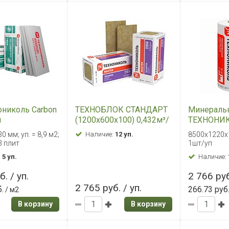
ониколь Carbon
ТЕХНОБЛОК СТАНДАРТ
Минеральн
м
(1200х600х100) 0,432м³/
ТЕХНОНИК
уп
Теплый ка
 мм; уп. = 8,9 м2;
Наличие:
12 уп.
8500х1220х1
8500х1220
3 плит
1шт/уп
10,37м2
:
5 уп.
Наличие:
. / уп.
2 766 руб
2 765 руб. / уп.
.
266.73 руб
/ м2
В корзину
В корзину