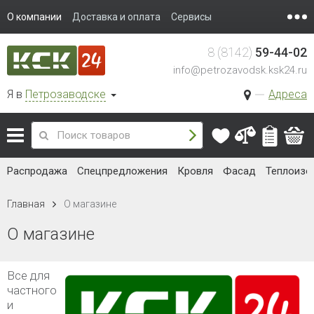
О компании
Доставка и оплата
Сервисы
8 (8142)
59-44-02
info@petrozavodsk.ksk24.ru
Я в
Петрозаводске
Адреса
Распродажа
Спецпредложения
Кровля
Фасад
Теплоизо
Главная
О магазине
О магазине
Все для
частного
и