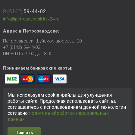
8 (8142)
59-44-02
info@petrozavodsk.ksk24.ru
Адрес в Петрозаводске:
Петрозаводск, Шуйское шоссе, д. 20
+7 (8142) 59-44-02
ПН — ПТ с 9:00 до 18:00
Принимаем банковские карты:
Мы используем cookie-файлы для улучшения
работы сайта. Продолжая использовать сайт, вы
соглашаетесь с использованием данной технологии
согласно
политике обработки персональных
© 2005-2026 ООО «КСК». Сайт
https://petrozavodsk.ksk24.ru
создан исключительно в информационных целях и любая
данных
.
информация на сайте не является публичной офертой.
Политика в отношении персональных данных
Принять