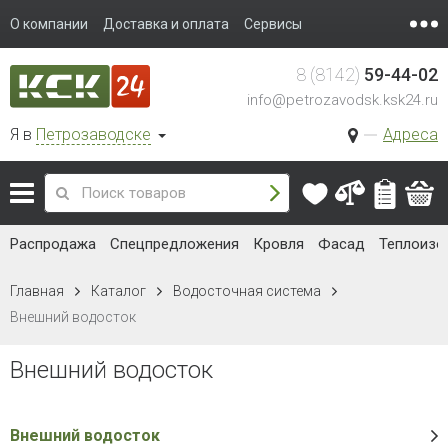
О компании
Доставка и оплата
Сервисы
8 (8142)
59-44-02
info@petrozavodsk.ksk24.ru
Я в
Петрозаводске
Адреса
Распродажа
Спецпредложения
Кровля
Фасад
Теплоизо
Главная
Каталог
Водосточная система
Внешний водосток
Внешний водосток
Внешний водосток