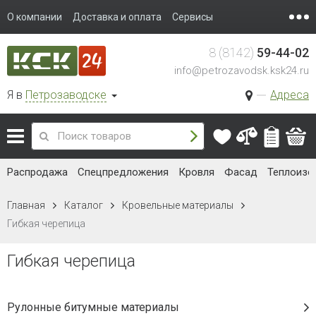
О компании
Доставка и оплата
Сервисы
8 (8142)
59-44-02
info@petrozavodsk.ksk24.ru
Я в
Петрозаводске
Адреса
Распродажа
Спецпредложения
Кровля
Фасад
Теплоизо
Главная
Каталог
Кровельные материалы
Гибкая черепица
Гибкая черепица
Рулонные битумные материалы