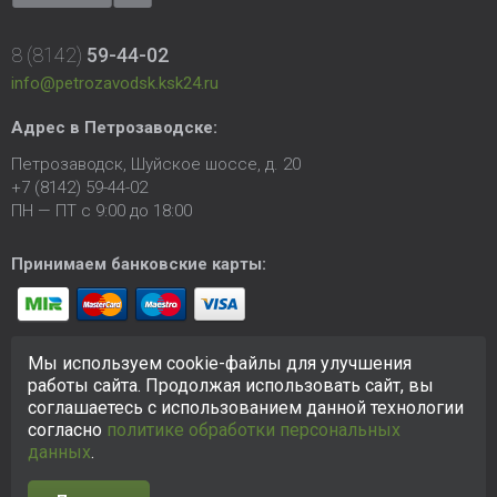
8 (8142)
59-44-02
info@petrozavodsk.ksk24.ru
Адрес в Петрозаводске:
Петрозаводск, Шуйское шоссе, д. 20
+7 (8142) 59-44-02
ПН — ПТ с 9:00 до 18:00
Принимаем банковские карты:
Мы используем cookie-файлы для улучшения
работы сайта. Продолжая использовать сайт, вы
соглашаетесь с использованием данной технологии
согласно
политике обработки персональных
© 2005-2026 ООО «КСК». Сайт
https://petrozavodsk.ksk24.ru
создан исключительно в информационных целях и любая
данных
.
информация на сайте не является публичной офертой.
Политика в отношении персональных данных