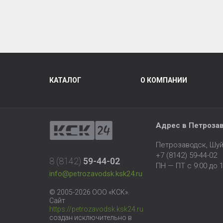
КАТАЛОГ
О КОМПАНИИ
Адрес в Петроза
Петрозаводск, Шуй
+7 (8142) 59-44-02
8 (8142)
59-44-02
ПН — ПТ с 9:00 до 1
info@petrozavodsk.ksk24.ru
© 2005-2026 ООО «КСК».
Сайт
https://petrozavodsk.ksk24.ru
создан исключительно в