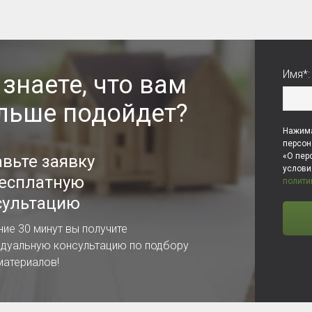
Имя*:
 знаете, что вам
льше подойдет?
Нажима
персон
«О пер
авьте заявку
услов
бесплатную
полити
сультацию
ние 30 минут вы получите
идуальную консультацию по подбору
материалов!