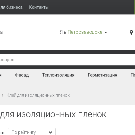
ля бизнеса
Контакты
да
Я в
Петрозаводске
я
Фасад
Теплоизоляция
Герметизация
Пе
Клей для изоляционных пленок
 для изоляционных пленок
ть: