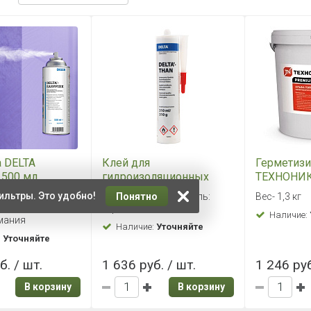
а DELTA
Клей для
Герметизи
500 мл.
гидроизоляционных
ТЕХНОНИ
)
пленок DELTA THAN 310
ПЭЙСТ
ильтры. Это удобно!
ная адгезия
Страна-производитель:
Понятно
Вес- 1,3 кг
мл
я после 24
Германия
Наличие:
мания
Наличие:
Уточняйте
:
Уточняйте
б. / шт.
1 636 руб. / шт.
1 246 руб
В корзину
В корзину