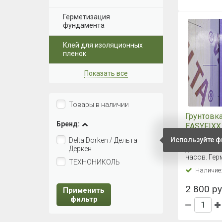
Герметизация
фундамента
Клей для изоляционных
пленок
Показать все
Товары в наличии
Грунтовк
Бренд:
EASYFIXX 
(Германия
Используйте ф
Delta Dorken / Дельта
Максималь
Дёркен
достигаетс
часов. Гер
ТЕХНОНИКОЛЬ
Наличие
2 800 ру
Применить
фильтр