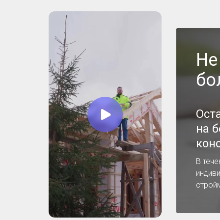
Не
бо
Ост
на 
кон
В тече
индив
строй