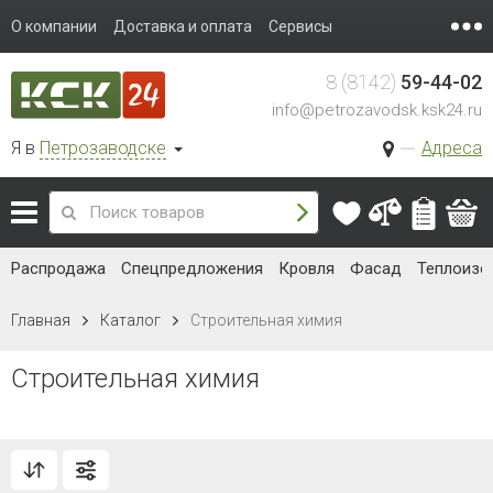
О компании
Доставка и оплата
Сервисы
8 (8142)
59-44-02
info@petrozavodsk.ksk24.ru
Я в
Петрозаводске
Адреса
Распродажа
Спецпредложения
Кровля
Фасад
Теплоизо
Главная
Каталог
Строительная химия
Строительная химия