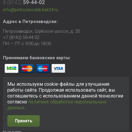
8 (8142)
59-44-02
info@petrozavodsk.ksk24.ru
Адрес в Петрозаводске:
Петрозаводск, Шуйское шоссе, д. 20
+7 (8142) 59-44-02
ПН — ПТ с 9:00 до 18:00
Принимаем банковские карты:
Мы используем cookie-файлы для улучшения
работы сайта. Продолжая использовать сайт, вы
соглашаетесь с использованием данной технологии
согласно
политике обработки персональных
© 2005-2026 ООО «КСК». Сайт
https://petrozavodsk.ksk24.ru
создан исключительно в информационных целях и любая
данных
.
информация на сайте не является публичной офертой.
Политика в отношении персональных данных
Принять