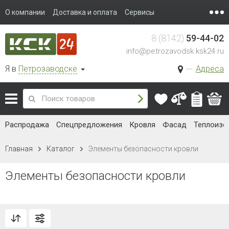
О компании
Доставка и оплата
Сервисы
8 (8142)
59-44-02
info@petrozavodsk.ksk24.ru
Я в
Петрозаводске
Адреса
Распродажа
Спецпредложения
Кровля
Фасад
Теплоизо
Главная
Каталог
Элементы безопасности кровли
Элементы безопасности кровли