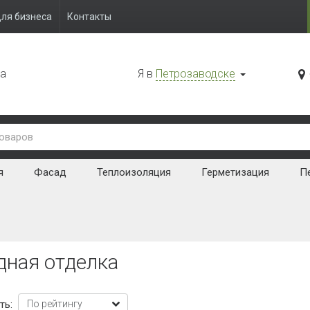
ля бизнеса
Контакты
да
Я в
Петрозаводске
я
Фасад
Теплоизоляция
Герметизация
Пе
дная отделка
ть: