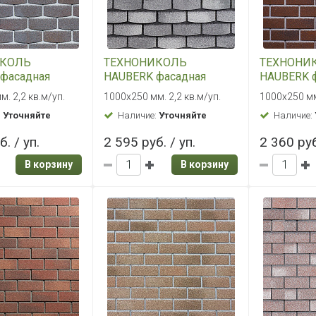
ИКОЛЬ
ТЕХНОНИКОЛЬ
ТЕХНОНИ
фасадная
HAUBERK фасадная
HAUBERK 
амень Кварцит
плитка Камень Сланец
плитка Ба
. 2,2 кв.м/уп.
1000х250 мм. 2,2 кв.м/уп.
1000х250 мм
кирпич
:
Уточняйте
Наличие:
Уточняйте
Наличие:
. / уп.
2 595 руб. / уп.
2 360 руб
В корзину
В корзину