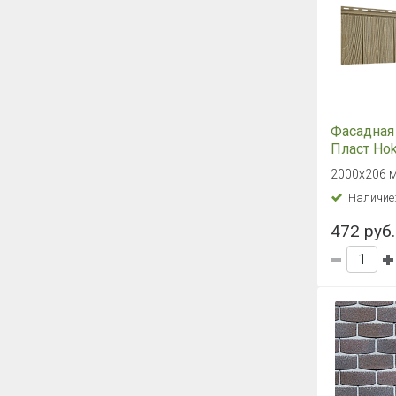
Фасадная
Пласт Hok
серия "Щ
2000х206 м
Натураль
Наличие
472 руб.