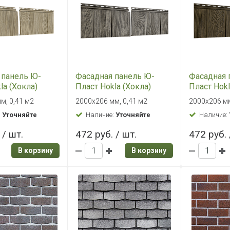
 панель Ю-
Фасадная панель Ю-
Фасадная 
la (Хокла)
Пласт Hokla (Хокла)
Пласт Hokl
епа"
серия "Щепа" Седой дуб
серия "Ще
м, 0,41 м2
2000х206 мм, 0,41 м2
2000х206 мм
ный орех
Можжеве
:
Уточняйте
Наличие:
Уточняйте
Наличие:
 / шт.
472 руб. / шт.
472 руб. 
В корзину
В корзину