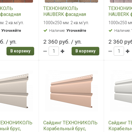
ИКОЛЬ
ТЕХНОНИКОЛЬ
ТЕХНОНИ
фасадная
HAUBERK фасадная
HAUBERK 
ерракотовый
плитка Античный кирпич
плитка М
м. 2 кв.м/уп.
1000х250 мм. 2 кв.м/уп.
1000х250 мм
кирпич
:
Уточняйте
Наличие:
Уточняйте
Наличие:
. / уп.
2 360 руб. / уп.
2 360 руб
В корзину
В корзину
 ТЕХНОНИКОЛЬ
Сайдинг ТЕХНОНИКОЛЬ
Сайдинг 
ный брус,
Корабельный брус,
Корабельн