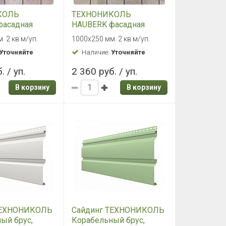
КОЛЬ
ТЕХНОНИКОЛЬ
фасадная
HAUBERK фасадная
раморный
плитка Серо-Бежевый
. 2 кв.м/уп.
1000х250 мм. 2 кв.м/уп.
кирпич
Уточняйте
Наличие:
Уточняйте
. / уп.
2 360 руб. / уп.
В корзину
В корзину
ТЕХНОНИКОЛЬ
Сайдинг ТЕХНОНИКОЛЬ
ый брус,
Корабельный брус,