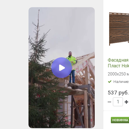
Фасадная
Пласт Hok
Винтаж К
2000х250 м
Наличие
537 руб.
НОВИНКА