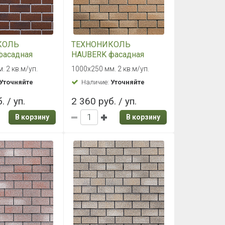
КОЛЬ
ТЕХНОНИКОЛЬ
фасадная
HAUBERK фасадная
варский
плитка Песчаный кирпич
. 2 кв.м/уп.
1000х250 мм. 2 кв.м/уп.
Уточняйте
Наличие:
Уточняйте
. / уп.
2 360 руб. / уп.
В корзину
В корзину