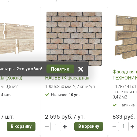
ильтры. Это удобно!
Понятно
 панель Ю-
ТЕХНОНИКОЛЬ
Фасадная 
la (Хокла)
HAUBERK фасадная
ТЕХНОНИК
ица Светлая
плитка Камень
Эксетер
м, 0,5 м2
1000х250 мм. 2,2 кв.м/уп.
1128х441х18
Травертин
Полезная п
:
4 шт.
Наличие:
10 уп.
0,42 м2
Наличие:
 / шт.
2 595 руб. / уп.
833 руб. 
В корзину
В корзину