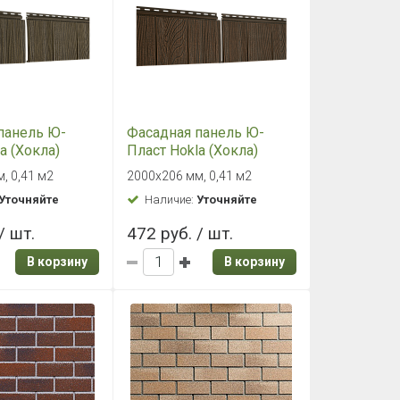
панель Ю-
Фасадная панель Ю-
a (Хокла)
Пласт Hokla (Хокла)
па"
серия "Щепа" Каштан
, 0,41 м2
2000х206 мм, 0,41 м2
ловый
Уточняйте
Наличие:
Уточняйте
/ шт.
472 руб. / шт.
В корзину
В корзину