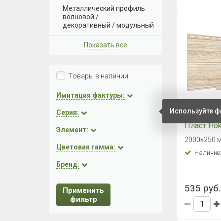
Металлический профиль
волновой /
декоративный / модульный
Показать все
Товары в наличии
Имитация фактуры:
Используйте ф
Серия:
Фасадная
Пласт Hok
Элемент:
Лиственн
2000х250 м
Цветовая гамма:
Наличие
Бренд:
535 руб.
Применить
фильтр