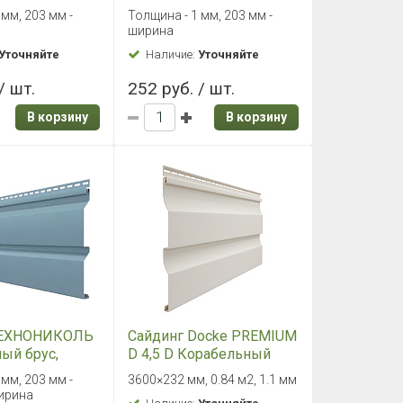
м
мелисса, 3м
 мм, 203 мм -
Толщина - 1 мм, 203 мм -
ширина
Уточняйте
Наличие:
Уточняйте
/ шт.
252 руб. / шт.
В корзину
В корзину
ТЕХНОНИКОЛЬ
Сайдинг Docke PREMIUM
ый брус,
D 4,5 D Корабельный
 3м
брус (Пломбир)
 мм, 203 мм -
3600×232 мм, 0.84 м2, 1.1 мм
ирина