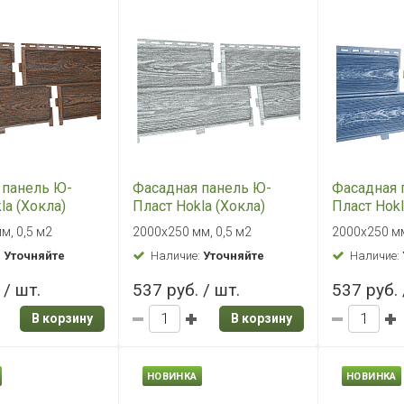
 панель Ю-
Фасадная панель Ю-
Фасадная 
la (Хокла)
Пласт Hokla (Хокла)
Пласт Hokl
орица
Винтаж Пепел
Голубика
м, 0,5 м2
2000х250 мм, 0,5 м2
2000х250 мм
:
Уточняйте
Наличие:
Уточняйте
Наличие:
 / шт.
537 руб. / шт.
537 руб. 
В корзину
В корзину
НОВИНКА
НОВИНКА