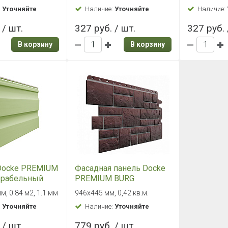
:
Уточняйте
Наличие:
Уточняйте
Наличие:
 / шт.
327 руб. / шт.
327 руб. 
В корзину
В корзину
Docke PREMIUM
Фасадная панель Docke
Корабельный
PREMIUM BURG
и)
Земляной
, 0.84 м2, 1.1 мм
946х445 мм, 0,42 кв.м.
:
Уточняйте
Наличие:
Уточняйте
 / шт.
779 руб. / шт.