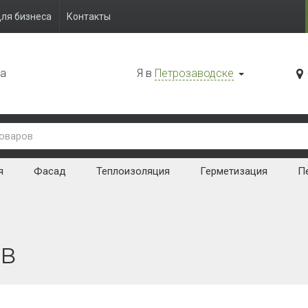
ля бизнеса
Контакты
да
Я в
Петрозаводске
я
Фасад
Теплоизоляция
Герметизация
Пе
ов