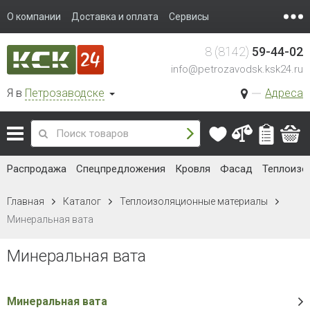
О компании
Доставка и оплата
Сервисы
8 (8142)
59-44-02
info@petrozavodsk.ksk24.ru
Я в
Петрозаводске
Адреса
Распродажа
Спецпредложения
Кровля
Фасад
Теплоизо
Главная
Каталог
Теплоизоляционные материалы
Минеральная вата
Минеральная вата
Минеральная вата