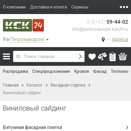
О компании
Доставка и оплата
Сервисы
8 (8142)
59-44-02
info@petrozavodsk.ksk24.ru
Я в
Петрозаводске
Адреса
Распродажа
Спецпредложения
Кровля
Фасад
Теплоизо
Главная
Каталог
Фасадная отделка
Виниловый сайдинг
Виниловый сайдинг
Битумная фасадная плитка