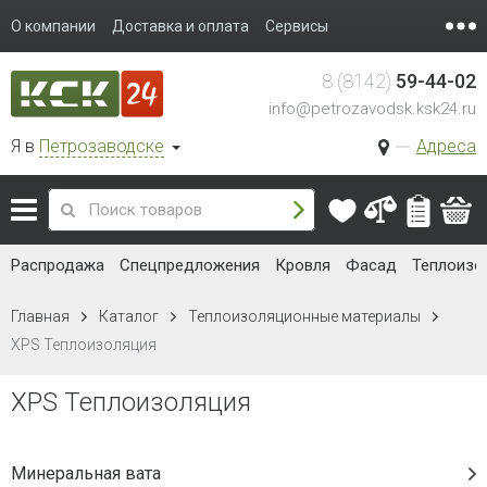
О компании
Доставка и оплата
Сервисы
8 (8142)
59-44-02
info@petrozavodsk.ksk24.ru
Я в
Петрозаводске
Адреса
Распродажа
Спецпредложения
Кровля
Фасад
Теплоизо
Главная
Каталог
Теплоизоляционные материалы
XPS Теплоизоляция
XPS Теплоизоляция
Минеральная вата