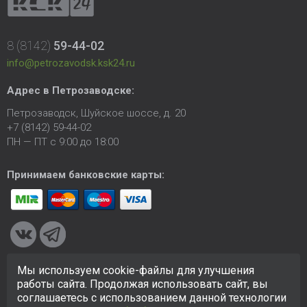
8 (8142)
59-44-02
info@petrozavodsk.ksk24.ru
Адрес в Петрозаводске:
Петрозаводск, Шуйское шоссе, д. 20
+7 (8142) 59-44-02
ПН — ПТ с 9:00 до 18:00
Принимаем банковские карты:
Мы используем cookie-файлы для улучшения
© 2005-2026 ООО «КСК». Сайт
https://petrozavodsk.ksk24.ru
работы сайта. Продолжая использовать сайт, вы
создан исключительно в информационных целях и любая
соглашаетесь с использованием данной технологии
информация на сайте не является публичной офертой.