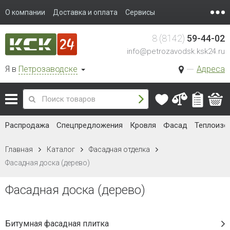
О компании
Доставка и оплата
Сервисы
8 (8142)
59-44-02
info@petrozavodsk.ksk24.ru
Я в
Петрозаводске
Адреса
Распродажа
Спецпредложения
Кровля
Фасад
Теплоизо
Главная
Каталог
Фасадная отделка
Фасадная доска (дерево)
Фасадная доска (дерево)
Битумная фасадная плитка