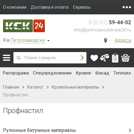
О компании
Доставка и оплата
Сервисы
8 (8142)
59-44-02
info@petrozavodsk.ksk24.ru
Я в
Петрозаводске
Адреса
Распродажа
Спецпредложения
Кровля
Фасад
Теплоизо
Главная
Каталог
Кровельные материалы
Профнастил
Профнастил
Рулонные битумные материалы