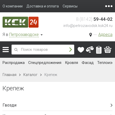
О компании
Доставка и оплата
Сервисы
8 (8142)
59-44-02
info@petrozavodsk.ksk24.ru
Я в
Петрозаводске
Адреса
Распродажа
Спецпредложения
Кровля
Фасад
Теплоизо
Главная
Каталог
Крепеж
Крепеж
Гвозди