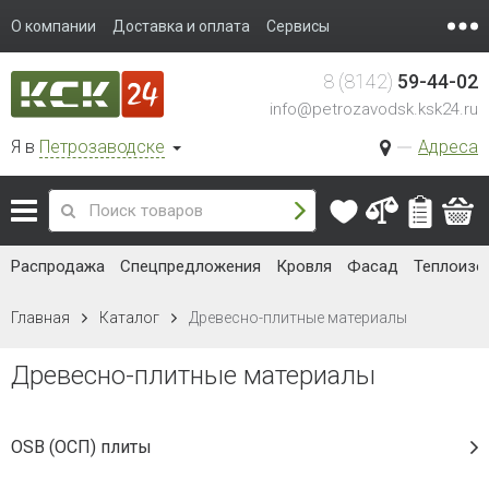
О компании
Доставка и оплата
Сервисы
8 (8142)
59-44-02
info@petrozavodsk.ksk24.ru
Я в
Петрозаводске
Адреса
Распродажа
Спецпредложения
Кровля
Фасад
Теплоизо
Главная
Каталог
Древесно-плитные материалы
Древесно-плитные материалы
OSB (ОСП) плиты