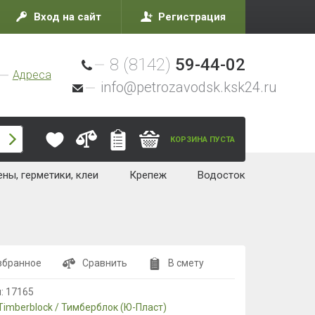
Вход на сайт
Регистрация
8 (8142)
59-44-02
Адреса
info@petrozavodsk.ksk24.ru
КОРЗИНА ПУСТА
ны, герметики, клеи
Крепеж
Водосток
збранное
Сравнить
В смету
л:
17165
Timberblock / Тимберблок (Ю-Пласт)