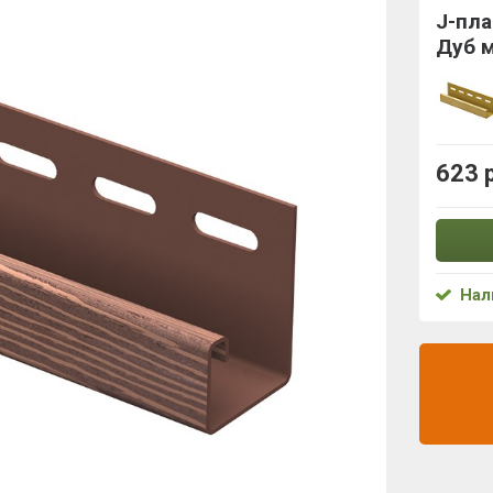
J-пла
Дуб 
623 
Нал