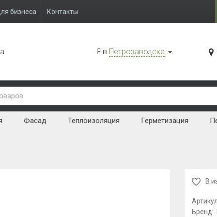
ля бизнеса
Контакты
да
Я в
Петрозаводске
я
Фасад
Теплоизоляция
Герметизация
Пе
В и
Артику
Бренд: