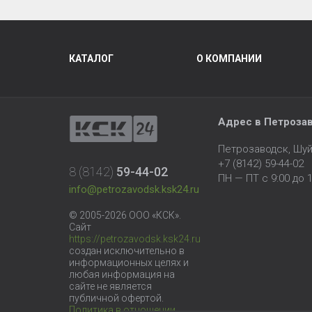
КАТАЛОГ
О КОМПАНИИ
Адрес в Петроза
Петрозаводск, Шуй
+7 (8142) 59-44-02
8 (8142)
59-44-02
ПН — ПТ с 9:00 до 1
info@petrozavodsk.ksk24.ru
© 2005-2026 ООО «КСК».
Сайт
https://petrozavodsk.ksk24.ru
создан исключительно в
информационных целях и
любая информация на
сайте не является
публичной офертой.
Политика в отношении