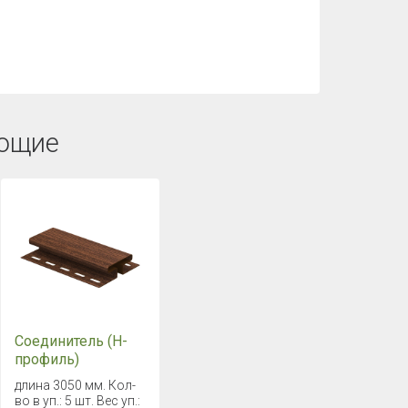
ющие
Соединитель (H-
профиль)
Timberblock Ель
длина 3050 мм. Кол-
Сибирская
во в уп.: 5 шт. Вес уп.: