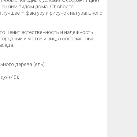
 любых погодных условиях, сохранит цвет
внешним видом дома. От своего
е лучшее – фактуру и рисунок натурального
кто ценит естественность и надежность.
агородный и уютный вид, а современные
асада.
ьного дерева (ель);
до +40);