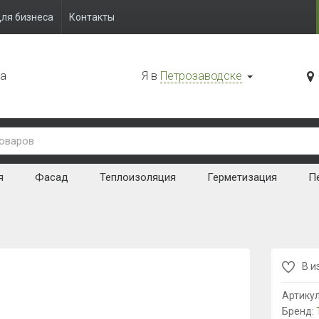
ля бизнеса
Контакты
да
Я в
Петрозаводске
я
Фасад
Теплоизоляция
Герметизация
Пе
В и
Артику
Бренд: