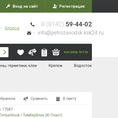
Вход на сайт
Регистрация
8 (8142)
59-44-02
Адреса
info@petrozavodsk.ksk24.ru
КОРЗИНА ПУСТА
ны, герметики, клеи
Крепеж
Водосток
збранное
Сравнить
В смету
л:
17587
Timberblock / Тимберблок (Ю-Пласт)