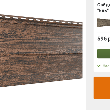
Сайд
"Ель"
596 
Нал