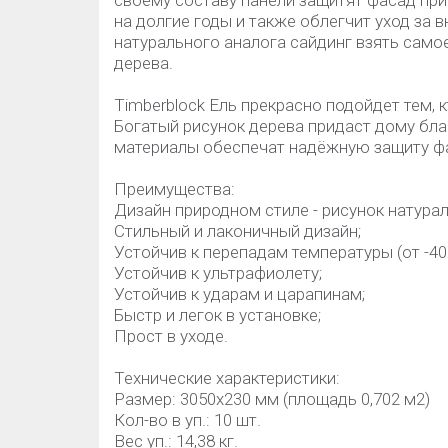
своему составу панели защитят фасад при
на долгие годы и также облегчит уход за 
натурального аналога сайдинг взять само
дерева.
Timberblock Ель прекрасно подойдет тем, 
Богатый рисунок дерева придаст дому бл
материалы обеспечат надёжную защиту ф
Преимущества:
Дизайн природном стиле - рисунок натурал
Стильный и лаконичный дизайн;
Устойчив к перепадам температуры (от -40 
Устойчив к ультрафиолету;
Устойчив к ударам и царапинам;
Быстр и легок в установке;
Прост в уходе.
Технические характеристики:
Размер: 3050х230 мм (площадь 0,702 м2)
Кол-во в уп.: 10 шт.
Вес уп.: 14,38 кг.