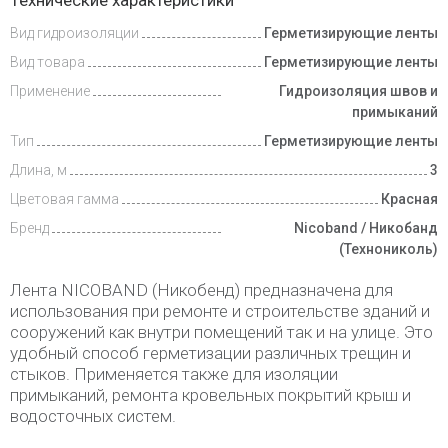
Технические характеристики
Вид гидроизоляции
Герметизирующие ленты
Доставка
и оплата
Вид товара
Герметизирующие ленты
Применение
Гидроизоляция швов и
примыканий
Тип
Герметизирующие ленты
Длина, м
3
Цветовая гамма
Красная
Бренд
Nicoband / Никобанд
(Технониколь)
Лента NICOBAND (Никобенд) предназначена для
использования при ремонте и строительстве зданий и
сооружений как внутри помещений так и на улице. Это
удобный способ герметизации различных трещин и
стыков. Применяется также для изоляции
примыканий, ремонта кровельных покрытий крыш и
водосточных систем.