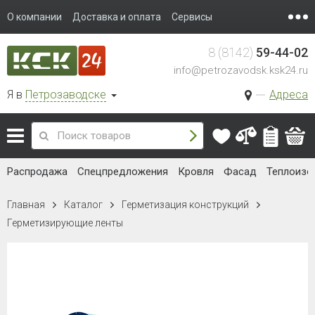
О компании
Доставка и оплата
Сервисы
8 (8142)
59-44-02
info@petrozavodsk.ksk24.ru
Я в
Петрозаводске
Адреса
Распродажа
Спецпредложения
Кровля
Фасад
Теплоизо
Главная
Каталог
Герметизация конструкций
Герметизирующие ленты