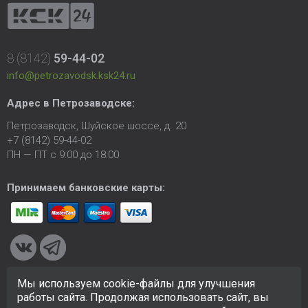
8 (8142)
59-44-02
info@petrozavodsk.ksk24.ru
Адрес в Петрозаводске:
Петрозаводск, Шуйское шоссе, д. 20
+7 (8142) 59-44-02
ПН — ПТ с 9:00 до 18:00
Принимаем банковские карты:
Мы используем cookie-файлы для улучшения
© 2005-2026 ООО «КСК». Сайт
https://petrozavodsk.ksk24.ru
работы сайта. Продолжая использовать сайт, вы
создан исключительно в информационных целях и любая