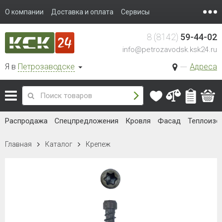
О компании
Доставка и оплата
Сервисы
8 (8142)
59-44-02
info@petrozavodsk.ksk24.ru
Я в
Петрозаводске
Адреса
Распродажа
Спецпредложения
Кровля
Фасад
Теплоизо
Главная
Каталог
Крепеж