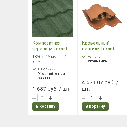
Композитная
Кровельный
черепица Luxard
вентиль Luxard
Classic Абсент
серии DECRA
1350х415 мм, 0,47
Наличие:
Уточняйте
кв.м.
В наличии:
Уточняйте при
заказе
4 671.07 руб. /
1 687 руб. / шт.
шт.
В корзину
В корзину