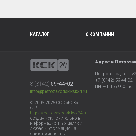
КАТАЛОГ
О КОМПАНИИ
Адрес в Петроза
Петрозаводск, Шуй
+7 (8142) 59-44-02
8 (8142)
59-44-02
ПН — ПТ с 9:00 до 1
info@petrozavodsk.ksk24.ru
© 2005-2026 ООО «КСК».
Сайт
https://petrozavodsk.ksk24.ru
создан исключительно в
информационных целях и
любая информация на
сайте не является