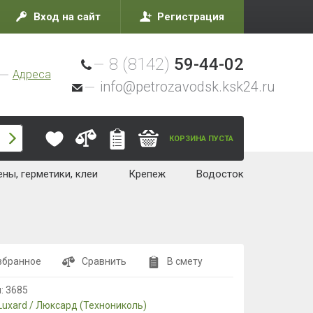
Вход на сайт
Регистрация
8 (8142)
59-44-02
Адреса
info@petrozavodsk.ksk24.ru
КОРЗИНА ПУСТА
ны, герметики, клеи
Крепеж
Водосток
збранное
Сравнить
В смету
л:
3685
Luxard / Люксард (Технониколь)