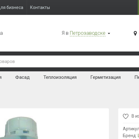
ля бизнеса
Контакты
да
Я в
Петрозаводске
я
Фасад
Теплоизоляция
Герметизация
Пе
В и
Артику
Бренд: