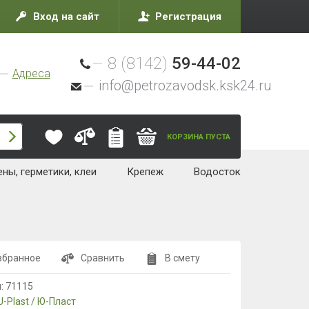
Вход на сайт
Регистрация
8 (8142)
59-44-02
Адреса
info@petrozavodsk.ksk24.ru
КОРЗИНА ПУСТА
ны, герметики, клеи
Крепеж
Водосток
збранное
Сравнить
В смету
л:
71115
U-Plast / Ю-Пласт