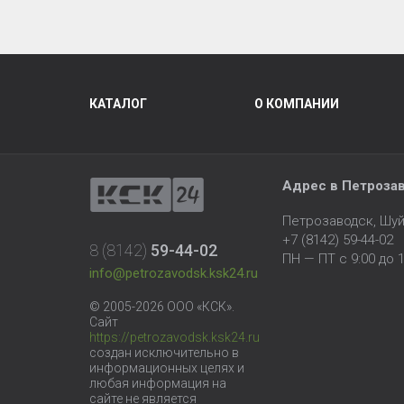
КАТАЛОГ
О КОМПАНИИ
Адрес в Петроза
Петрозаводск, Шуй
+7 (8142) 59-44-02
8 (8142)
59-44-02
ПН — ПТ с 9:00 до 1
info@petrozavodsk.ksk24.ru
© 2005-2026 ООО «КСК».
Сайт
https://petrozavodsk.ksk24.ru
создан исключительно в
информационных целях и
любая информация на
сайте не является