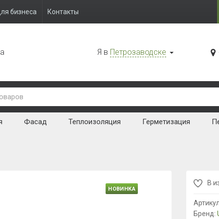
ля бизнеса
Контакты
да
Я в
Петрозаводске
я
Фасад
Теплоизоляция
Герметизация
Пе
В и
НОВИНКА
Артику
Бренд: