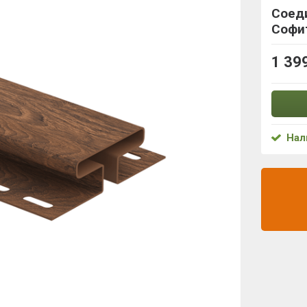
Соед
Софи
1 39
Нал