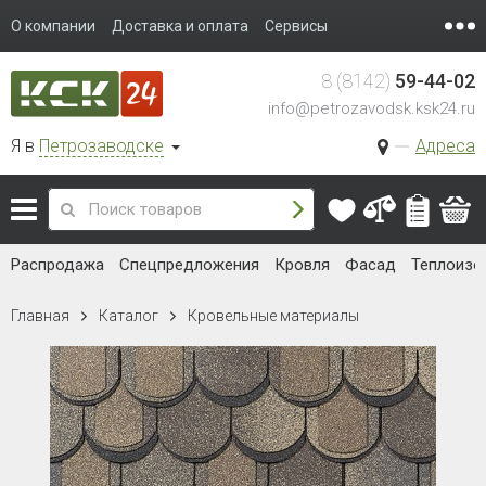
О компании
Доставка и оплата
Сервисы
8 (8142)
59-44-02
info@petrozavodsk.ksk24.ru
Я в
Петрозаводске
Адреса
Распродажа
Спецпредложения
Кровля
Фасад
Теплоизо
Главная
Каталог
Кровельные материалы