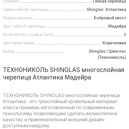
Элемент
Гибкая черепица
Видеообзоры
Серия гибкой черепицы
Shinglas: Атлантика
Доставка
Форма нарезки
Бобровый хвост
и оплата
Цвет гибкой черепицы
Мадейра
Количество слоев в гонте
3
Цветовая гамма
Коричневая
Бренд
Shinglas / Шинглас
(Технониколь)
ТЕХНОНИКОЛЬ SHINGLAS многослойная
черепица Атлантика Мадейра
ТЕХНОНИКОЛЬ SHINGLAS многослойная черепица
Атлантика - это трехслойный кровельный материал
класса премиум, изготовленный по современным
технологиям, позволяющим сделать великолепное
качество и привлекательный внешний дизайн
доступным каждому.