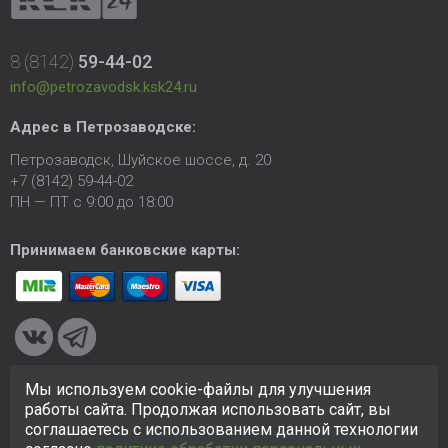
8 (8142)
59-44-02
info@petrozavodsk.ksk24.ru
Адрес в Петрозаводске:
Петрозаводск, Шуйское шоссе, д. 20
+7 (8142) 59-44-02
ПН — ПТ с 9:00 до 18:00
Принимаем банковские карты:
Мы используем cookie-файлы для улучшения
© 2005-2026 ООО «КСК». Сайт
https://petrozavodsk.ksk24.ru
работы сайта. Продолжая использовать сайт, вы
создан исключительно в информационных целях и любая
соглашаетесь с использованием данной технологии
информация на сайте не является публичной офертой.