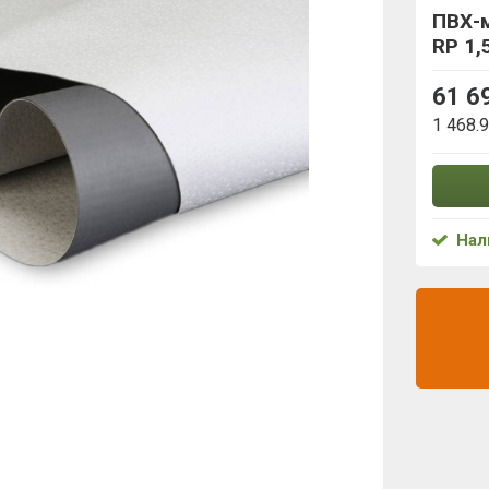
ПВХ-
RP 1,
61 6
1 468.
Нал