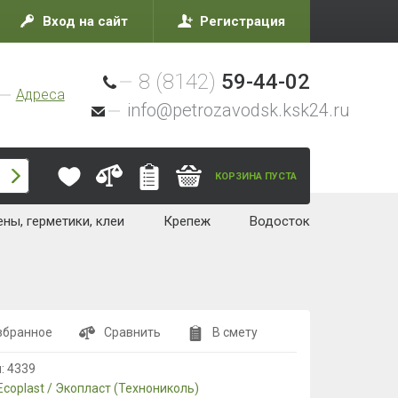
Вход на сайт
Регистрация
8 (8142)
59-44-02
Адреса
info@petrozavodsk.ksk24.ru
КОРЗИНА ПУСТА
ны, герметики, клеи
Крепеж
Водосток
збранное
Сравнить
В смету
л:
4339
Ecoplast / Экопласт (Технониколь)