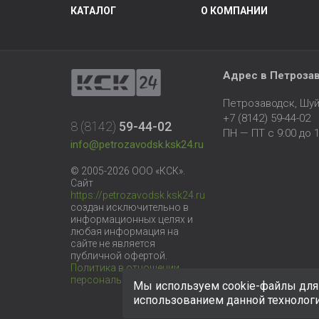
КАТАЛОГ
О КОМПАНИИ
Адрес в Петроза
Петрозаводск, Шуй
+7 (8142) 59-44-02
8 (8142)
59-44-02
ПН — ПТ с 9:00 до 1
info@petrozavodsk.ksk24.ru
© 2005-2026 ООО «КСК».
Сайт
https://petrozavodsk.ksk24.ru
создан исключительно в
информационных целях и
любая информация на
сайте не является
публичной офертой.
Политика в отношении
персональных данных
Мы используем cookie-файлы для 
использованием данной технолог