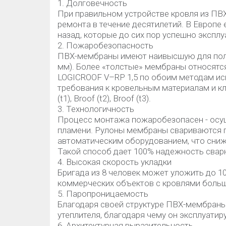
1. Долговечность
При правильном устройстве кровля из ПВ
ремонта в течение десятилетий. В Европе 
назад, которые до сих пор успешно эксплу
2. Пожаробезопасность
ПВХ-мембраны имеют наивысшую для поли
мм). Более «толстые» мембраны относятся
LOGICROOF V–RP 1,5 по обоим методам ис
требования к кровельным материалам и к
(t1), Broof (t2), Broof (t3).
3. Технологичность
Процесс монтажа пожаробезопасен - осу
пламени. Рулоны мембраны свариваются 
автоматическим оборудованием, что сниж
Такой способ дает 100% надежность свар
4. Высокая скорость укладки
Бригада из 8 человек может уложить до 10
коммерческих объектов с кровлями боль
5. Паропроницаемость
Благодаря своей структуре ПВХ-мембраны
утеплителя, благодаря чему он эксплуатир
6. Архитектурная выразительность