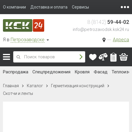
О компании
Доставка и оплата
Сервисы
8 (8142)
59-44-02
info@petrozavodsk.ksk24.ru
Я в
Петрозаводске
Адреса
Распродажа
Спецпредложения
Кровля
Фасад
Теплоизо
Главная
Каталог
Герметизация конструкций
Скотчи и ленты