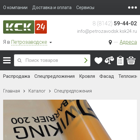
О компании
Доставка и оплата
Сервисы
8 (8142)
59-44-02
info@petrozavodsk.ksk24.ru
Я в
Петрозаводске
Адреса
Распродажа
Спецпредложения
Кровля
Фасад
Теплоизо
Главная
Каталог
Спецпредложения