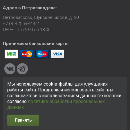
Адрес в Петрозаводске:
Петрозаводск, Шуйское шоссе, д. 20
+7 (8142) 59-44-02
ПН — ПТ с 9:00 до 18:00
Принимаем банковские карты:
Мы используем cookie-файлы для улучшения
© 2005-2026 ООО «КСК». Сайт
https://petrozavodsk.ksk24.ru
работы сайта. Продолжая использовать сайт, вы
создан исключительно в информационных целях и любая
соглашаетесь с использованием данной технологии
информация на сайте не является публичной офертой.
согласно
политике обработки персональных
Политика в отношении персональных данных
данных
.
Принять
Разработка сайта