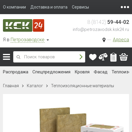
О компании
Доставка и оплата
Сервисы
8 (8142)
59-44-02
info@petrozavodsk.ksk24.ru
Я в
Петрозаводске
Адреса
Распродажа
Спецпредложения
Кровля
Фасад
Теплоизо
Главная
Каталог
Теплоизоляционные материалы