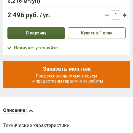
0,216 м³/уп)
2 496 руб.
/ уп.
В корзину
Купить в 1 клик
Наличие: уточняйте
Заказать монтаж
Профессионально смонтируем
и предоставим гарантию на работы
Описание
Описание:
Доставка
Технические характеристики
и оплата