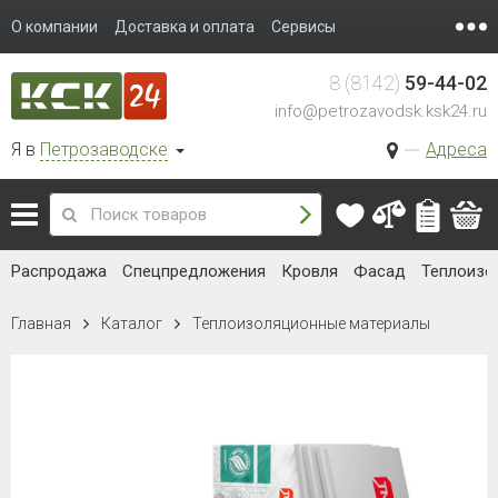
О компании
Доставка и оплата
Сервисы
8 (8142)
59-44-02
info@petrozavodsk.ksk24.ru
Я в
Петрозаводске
Адреса
Распродажа
Спецпредложения
Кровля
Фасад
Теплоизо
Главная
Каталог
Теплоизоляционные материалы