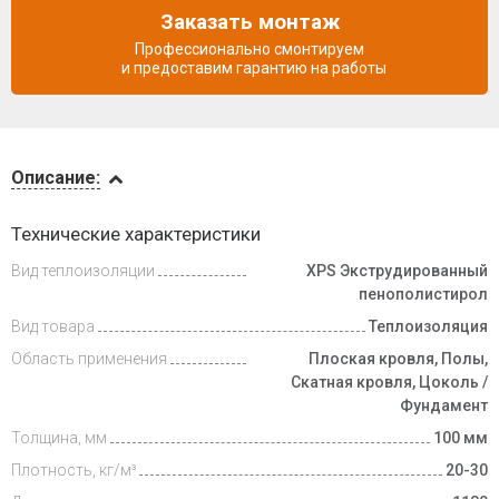
Заказать монтаж
Профессионально смонтируем
и предоставим гарантию на работы
Описание
Описание:
Инструкции
Технические характеристики
Вид теплоизоляции
XPS Экструдированный
Видеообзоры
пенополистирол
Вид товара
Теплоизоляция
Доставка
и оплата
Область применения
Плоская кровля, Полы,
Скатная кровля, Цоколь /
Фундамент
Толщина, мм
100 мм
Плотность, кг/м³
20-30