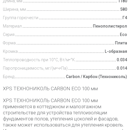
Длина, мм
1180
Ширина, мм
580
Группа горючести
Г4
Материал
Пенополистирол
Серия
Eco
Форма
Плита
Кромка
L-образная
Теплопроводность при 10°С, Вт/м•°К
0.034
Паропроницаемость, мг/(м•ч•Па)
0.014
Бренд
Carbon / Карбон (Технониколь)
XPS ТЕХНОНИКОЛЬ CARBON ECO 100 мм
XPS ТЕХНОНИКОЛЬ CARBON ECO 100 мм
применяется в коттеджном и малоэтажном
строительстве для устройства теплоизоляции
фундаментов полов, утепления цоколей и фасадов,
также может использоваться для утепления кровель.