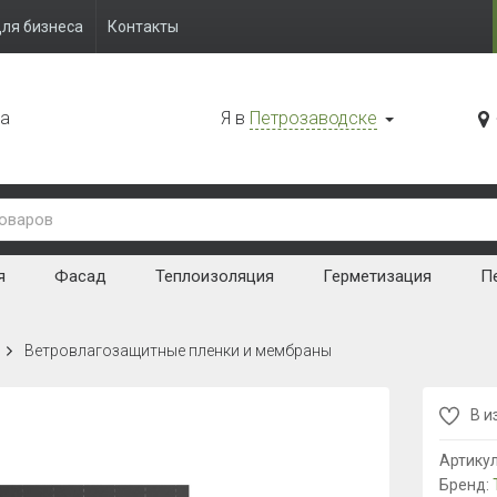
ля бизнеса
Контакты
да
Я в
Петрозаводске
я
Фасад
Теплоизоляция
Герметизация
Пе
Ветровлагозащитные пленки и мембраны
В и
Артику
Бренд: