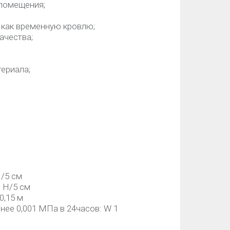
помещения;
как временную кровлю;
ачества;
териала;
Н/5 см
0 Н/5 см
0,15 м
ее 0,001 МПа в 24часов: W 1