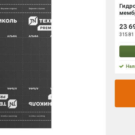
Гидр
мемб
23 6
315.81
Нал