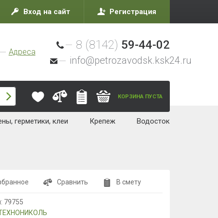
Вход на сайт
Регистрация
8 (8142)
59-44-02
Адреса
info@petrozavodsk.ksk24.ru
КОРЗИНА ПУСТА
ны, герметики, клеи
Крепеж
Водосток
збранное
Сравнить
В смету
л:
79755
ТЕХНОНИКОЛЬ