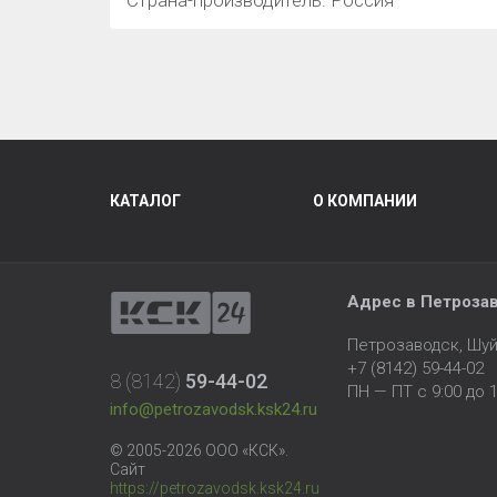
Страна-производитель: Россия
КАТАЛОГ
О КОМПАНИИ
Адрес в Петроза
Петрозаводск, Шуй
+7 (8142) 59-44-02
8 (8142)
59-44-02
ПН — ПТ с 9:00 до 1
info@petrozavodsk.ksk24.ru
© 2005-2026 ООО «КСК».
Сайт
https://petrozavodsk.ksk24.ru