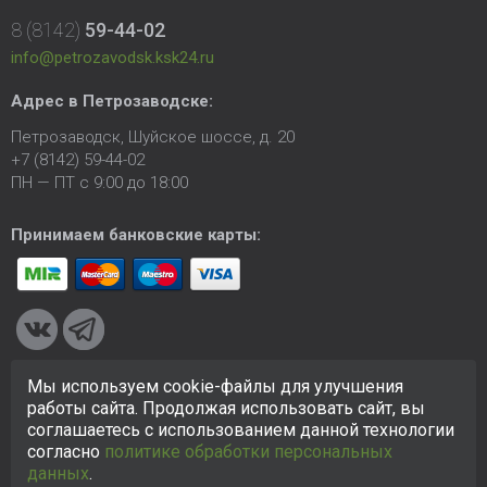
8 (8142)
59-44-02
info@petrozavodsk.ksk24.ru
Адрес в Петрозаводске:
Петрозаводск, Шуйское шоссе, д. 20
+7 (8142) 59-44-02
ПН — ПТ с 9:00 до 18:00
Принимаем банковские карты:
Мы используем cookie-файлы для улучшения
© 2005-2026 ООО «КСК». Сайт
https://petrozavodsk.ksk24.ru
работы сайта. Продолжая использовать сайт, вы
создан исключительно в информационных целях и любая
соглашаетесь с использованием данной технологии
информация на сайте не является публичной офертой.
согласно
политике обработки персональных
Политика в отношении персональных данных
данных
.