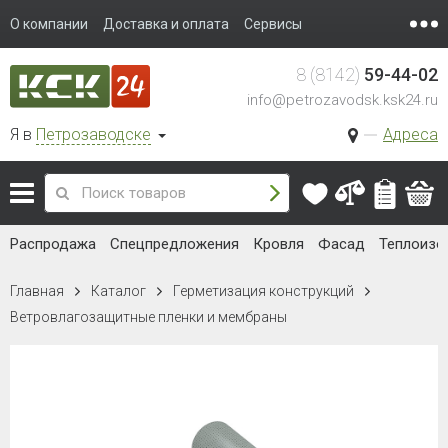
О компании
Доставка и оплата
Сервисы
8 (8142)
59-44-02
info@petrozavodsk.ksk24.ru
Я в
Петрозаводске
Адреса
Распродажа
Спецпредложения
Кровля
Фасад
Теплоизо
Главная
Каталог
Герметизация конструкций
Ветровлагозащитные пленки и мембраны