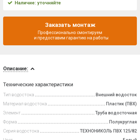
Наличие: уточняйте
Заказать монтаж
Профессионально смонтируем
и предоставим гарантию на работы
Описание
Описание:
Инструкции
Технические характеристики
Тип водостока
Внешний водосток
Доставка
и оплата
Материал водостока
Пластик (ПВХ)
Элемент
Труба водосточная
Форма
Полукруглая
Серия водостока
ТЕХНОНИКОЛЬ ПВХ 125/82
Цвет
Белый