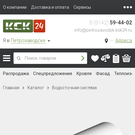
О компании
Доставка и оплата
Сервисы
8 (8142)
59-44-02
info@petrozavodsk.ksk24.ru
Я в
Петрозаводске
Адреса
Распродажа
Спецпредложения
Кровля
Фасад
Теплоизо
Главная
Каталог
Водосточная система