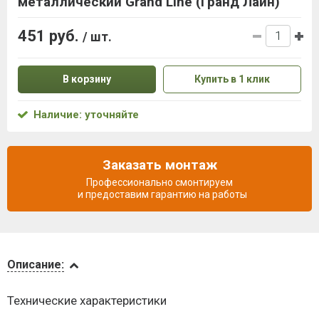
металлический Grand Line (Гранд Лайн)
451 руб.
/ шт.
В корзину
Купить в 1 клик
Наличие: уточняйте
Заказать монтаж
Профессионально смонтируем
и предоставим гарантию на работы
Описание
Описание:
Доставка
Технические характеристики
и оплата