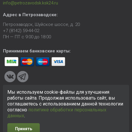
info@petrozavodsk.ksk24.ru
Адрес в Петрозаводске:
Петрозаводск, Шуйское шоссе, д. 20
+7 (8142) 59-44-02
ПН — ПТ с 9:00 до 18:00
Принимаем банковские карты:
Мы используем cookie-файлы для улучшения
© 2005-2026 ООО «КСК». Сайт
https://petrozavodsk.ksk24.ru
работы сайта. Продолжая использовать сайт, вы
создан исключительно в информационных целях и любая
соглашаетесь с использованием данной технологии
информация на сайте не является публичной офертой.
согласно
политике обработки персональных
Политика в отношении персональных данных
данных
.
Принять
Разработка сайта