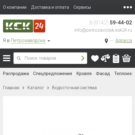
О компании
Доставка и оплата
Сервисы
8 (8142)
59-44-02
info@petrozavodsk.ksk24.ru
Я в
Петрозаводске
Адреса
Распродажа
Спецпредложения
Кровля
Фасад
Теплоизо
Главная
Каталог
Водосточная система