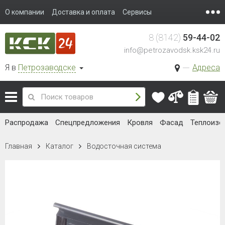
О компании
Доставка и оплата
Сервисы
8 (8142)
59-44-02
info@petrozavodsk.ksk24.ru
Я в
Петрозаводске
Адреса
Распродажа
Спецпредложения
Кровля
Фасад
Теплоизо
Главная
Каталог
Водосточная система