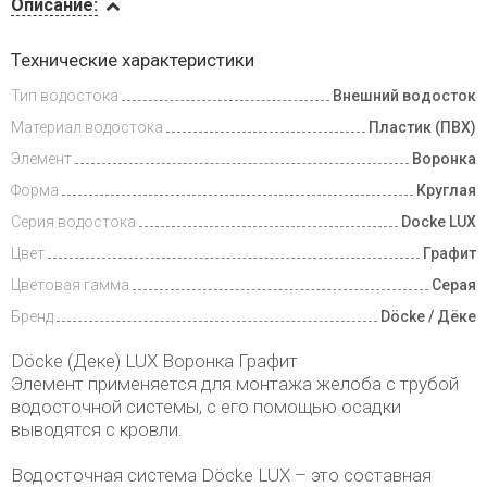
Описание:
Доставка
Технические характеристики
и оплата
Тип водостока
Внешний водосток
Материал водостока
Пластик (ПВХ)
Элемент
Воронка
Форма
Круглая
Серия водостока
Docke LUX
Цвет
Графит
Цветовая гамма
Серая
Бренд
Döcke / Дёке
Döcke (Деке) LUX Воронка Графит
Элемент применяется для монтажа желоба с трубой
водосточной системы, с его помощью осадки
выводятся с кровли.
Водосточная система Döcke LUX – это составная