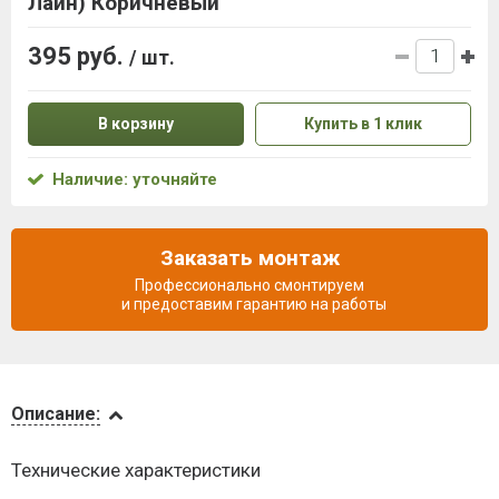
Лайн) Коричневый
395 руб.
/ шт.
В корзину
Купить в 1 клик
Наличие: уточняйте
Заказать монтаж
Профессионально смонтируем
и предоставим гарантию на работы
Описание
Описание:
Доставка
Технические характеристики
и оплата