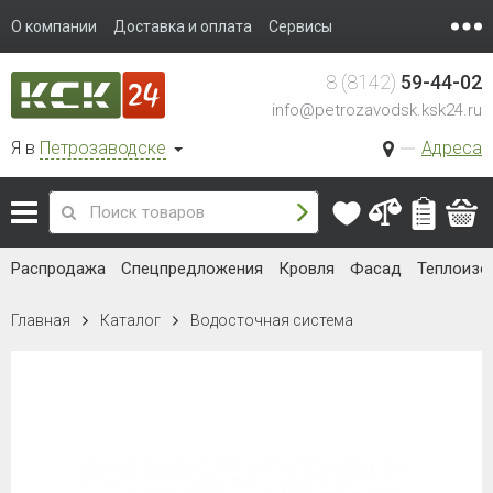
О компании
Доставка и оплата
Сервисы
8 (8142)
59-44-02
info@petrozavodsk.ksk24.ru
Я в
Петрозаводске
Адреса
Распродажа
Спецпредложения
Кровля
Фасад
Теплоизо
Главная
Каталог
Водосточная система