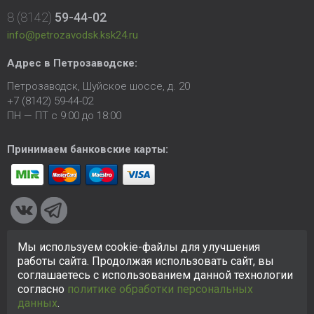
8 (8142)
59-44-02
info@petrozavodsk.ksk24.ru
Адрес в Петрозаводске:
Петрозаводск, Шуйское шоссе, д. 20
+7 (8142) 59-44-02
ПН — ПТ с 9:00 до 18:00
Принимаем банковские карты:
Мы используем cookie-файлы для улучшения
© 2005-2026 ООО «КСК». Сайт
https://petrozavodsk.ksk24.ru
работы сайта. Продолжая использовать сайт, вы
создан исключительно в информационных целях и любая
соглашаетесь с использованием данной технологии
информация на сайте не является публичной офертой.
согласно
политике обработки персональных
Политика в отношении персональных данных
данных
.