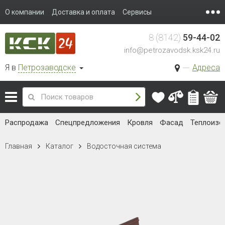
О компании
Доставка и оплата
Сервисы
8 (8142)
59-44-02
info@petrozavodsk.ksk24.ru
Я в
Петрозаводске
Адреса
Распродажа
Спецпредложения
Кровля
Фасад
Теплоизо
Главная
Каталог
Водосточная система