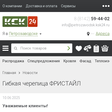
О компании
Доставка и оплата
Сервисы
8 (8142)
59-44-02
info@petrozavodsk.ksk24.ru
Я в
Петрозаводске
Адреса
Распродажа
Спецпредложения
Кровля
Фасад
Теплоизо
Главная
Новости
Гибкая черепица ФРИСТАЙЛ
10.06.2025
Уважаемые клиенты!