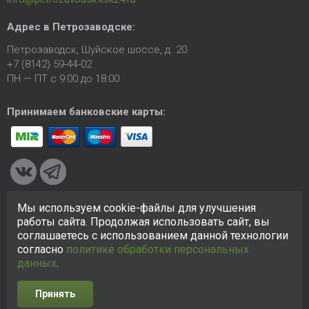
Адрес в Петрозаводске:
Петрозаводск, Шуйское шоссе, д. 20
+7 (8142) 59-44-02
ПН — ПТ с 9:00 до 18:00
Принимаем банковские карты:
Мы используем cookie-файлы для улучшения
© 2005-2026 ООО «КСК». Сайт
https://petrozavodsk.ksk24.ru
работы сайта. Продолжая использовать сайт, вы
создан исключительно в информационных целях и любая
соглашаетесь с использованием данной технологии
информация на сайте не является публичной офертой.
согласно
политике обработки персональных
Политика в отношении персональных данных
данных
.
Принять
Разработка сайта