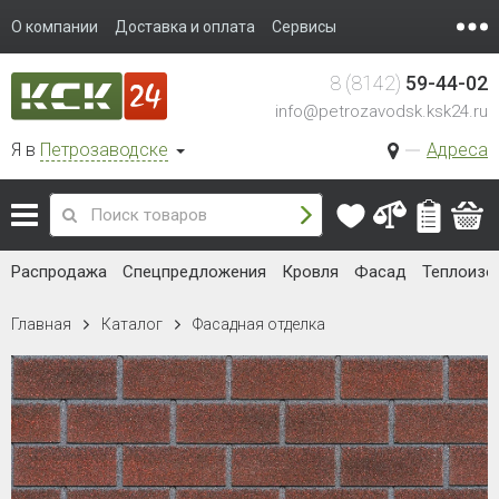
О компании
Доставка и оплата
Сервисы
8 (8142)
59-44-02
info@petrozavodsk.ksk24.ru
Я в
Петрозаводске
Адреса
Распродажа
Спецпредложения
Кровля
Фасад
Теплоизо
Главная
Каталог
Фасадная отделка