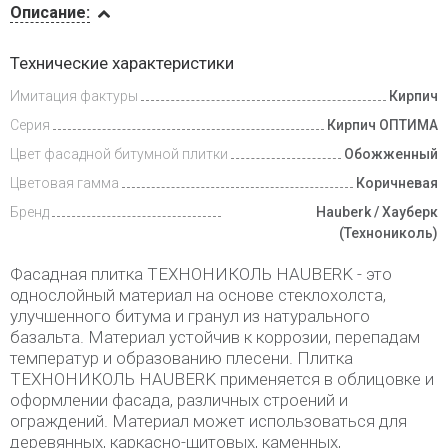
Описание:
Инструкции
Технические характеристики
Имитация фактуры
Кирпич
Доставка
и оплата
Серия
Кирпич ОПТИМА
Цвет фасадной битумной плитки
Обожженный
Цветовая гамма
Коричневая
Бренд
Hauberk / Хауберк
(Технониколь)
Фасадная плитка ТЕХНОНИКОЛЬ HAUBERK - это
однослойный материал на основе стеклохолста,
улучшенного битума и гранул из натурального
базальта. Материал устойчив к коррозии, перепадам
температур и образованию плесени. Плитка
ТЕХНОНИКОЛЬ HAUBERK применяется в облицовке и
оформлении фасада, различных строений и
ограждений. Материал может использоваться для
деревянных, каркасно-щитовых, каменных,