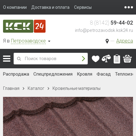
О компании
Доставка и оплата
Сервисы
8 (8142)
59-44-02
info@petrozavodsk.ksk24.ru
Я в
Петрозаводске
Адреса
Распродажа
Спецпредложения
Кровля
Фасад
Теплоизо
Главная
Каталог
Кровельные материалы