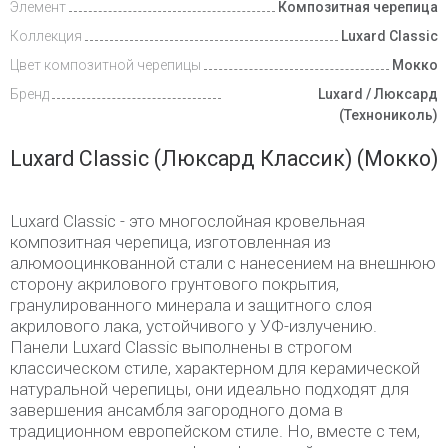
Элемент
Композитная черепица
Видеообзоры
Коллекция
Luxard Classic
Доставка
Цвет композитной черепицы
Мокко
и оплата
Бренд
Luxard / Люксард
(Технониколь)
Luxard Classiс (Люксард Классик) (Мокко)
Luxard Classiс - это многослойная кровельная
композитная черепица, изготовленная из
алюмооцинкованной стали с нанесением на внешнюю
сторону акрилового грунтового покрытия,
гранулированного минерала и защитного слоя
акрилового лака, устойчивого у УФ-излучению.
Панели Luxard Classiс выполнены в строгом
классическом стиле, характерном для керамической
натуральной черепицы, они идеально подходят для
завершения ансамбля загородного дома в
традиционном европейском стиле. Но, вместе с тем,