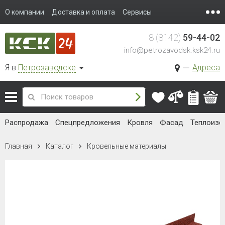
О компании
Доставка и оплата
Сервисы
8 (8142)
59-44-02
info@petrozavodsk.ksk24.ru
Я в
Петрозаводске
Адреса
Распродажа
Спецпредложения
Кровля
Фасад
Теплоизо
Главная
Каталог
Кровельные материалы