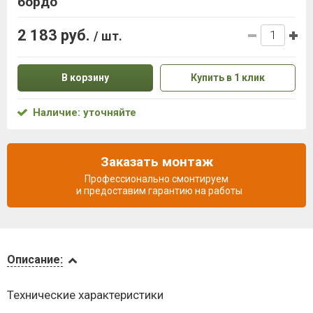
бордо
2 183 руб.
/ шт.
В корзину
Купить в 1 клик
Наличие: уточняйте
Заказать монтаж
Профессионально смонтируем
и предоставим гарантию на работы
Описание
Описание:
Доставка
Технические характеристики
и оплата