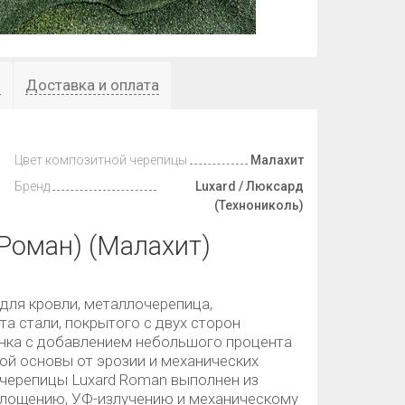
ы
Доставка и оплата
Цвет композитной черепицы
Малахит
Бренд
Luxard / Люксард
(Технониколь)
Роман) (Малахит)
 для кровли, металлочерепица,
а стали, покрытого с двух сторон
нка с добавлением небольшого процента
ой основы от эрозии и механических
черепицы Luxard Roman выполнен из
оглощению, УФ-излучению и механическому