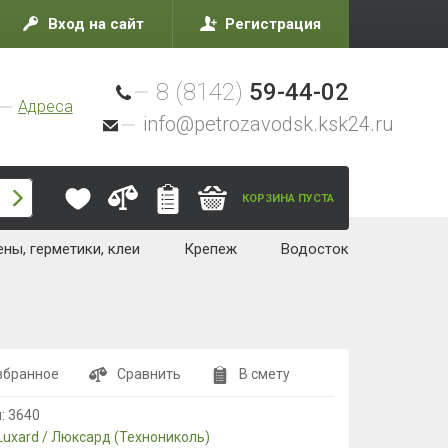
Вход на сайт
Регистрация
8 (8142)
59-44-02
Адреса
info@petrozavodsk.ksk24.ru
КОРЗИНА ПУСТА
ны, герметики, клеи
Крепеж
Водосток
збранное
Сравнить
В смету
л:
3640
Luxard / Люксард (Технониколь)