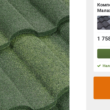
Комп
Мала
1 75
Нал