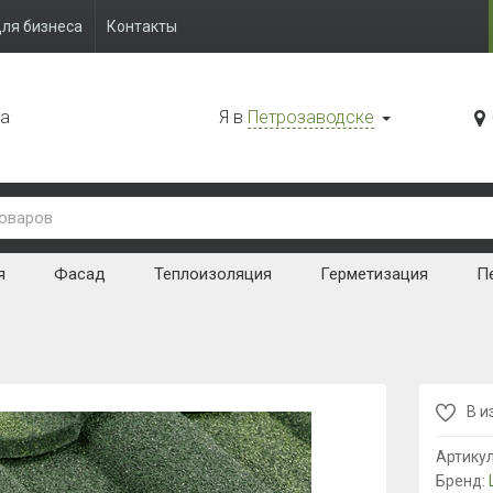
ля бизнеса
Контакты
да
Я в
Петрозаводске
я
Фасад
Теплоизоляция
Герметизация
Пе
В и
Артику
Бренд: