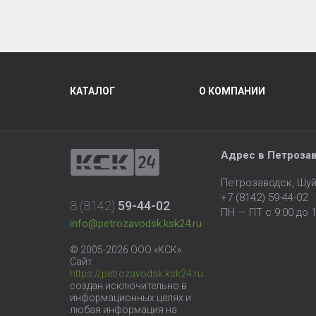
КАТАЛОГ
О КОМПАНИИ
Адрес в Петроза
Петрозаводск, Шуй
+7 (8142) 59-44-02
8 (8142)
59-44-02
ПН — ПТ с 9:00 до 1
info@petrozavodsk.ksk24.ru
© 2005-2026 ООО «КСК».
Сайт
https://petrozavodsk.ksk24.ru
создан исключительно в
информационных целях и
любая информация на