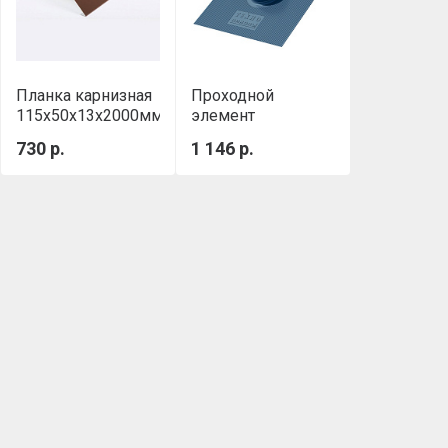
Планка карнизная
Проходной
00мм
115x50x13х2000мм
элемент
RAL 8017
ТЕХНОНИКОЛЬ
730 р.
1 146 р.
коричневый
синий