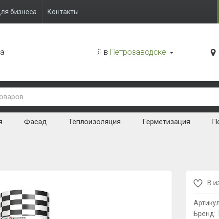
ля бизнеса
Контакты
да
Я в
Петрозаводске
я
Фасад
Теплоизоляция
Герметизация
Пе
В и
Артику
Бренд: