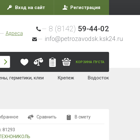
Вход на сайт
Регистрация
8 (8142)
59-44-02
Адреса
info@petrozavodsk.ksk24.ru
КОРЗИНА ПУСТА
ны, герметики, клеи
Крепеж
Водосток
збранное
Сравнить
В смету
л:
81293
ТЕХНОНИКОЛЬ