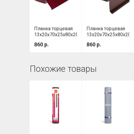
Планка торцевая
Планка торцевая
13x20x70x25x80х2000мм
13x20x70x25x80х20
RAL 3005 темно-
RAL 8017
860 р.
860 р.
красный
коричневый
Похожие товары