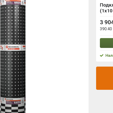
Подк
(1х10
3 90
390.40
Нал