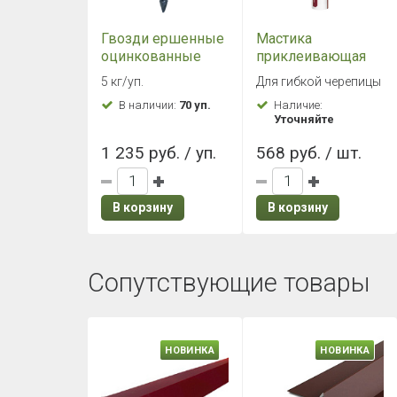
Гвозди ершенные
Мастика
оцинкованные
приклеивающая
3,5х30 мм (5 кг./
ТН №23 (Фиксер)
5 кг/уп.
Для гибкой черепицы
уп.)
Картридж 0,4 кг,
В наличии:
70 уп.
Наличие:
310 мл
Уточняйте
1 235 руб. / уп.
568 руб. / шт.
В корзину
В корзину
Сопутствующие товары
НОВИНКА
НОВИНКА