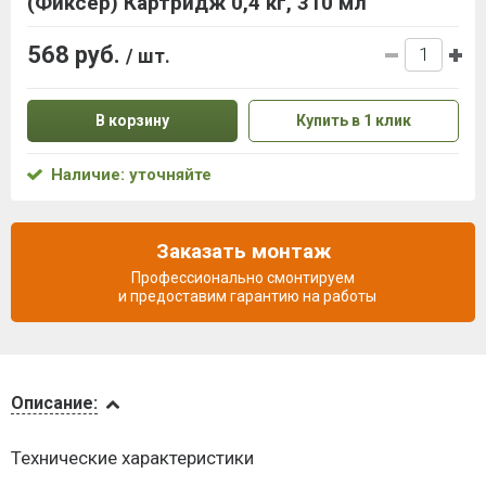
(Фиксер) Картридж 0,4 кг, 310 мл
568 руб.
/ шт.
В корзину
Купить в 1 клик
Наличие: уточняйте
Заказать монтаж
Профессионально смонтируем
и предоставим гарантию на работы
Описание
Описание:
Доставка
Технические характеристики
и оплата