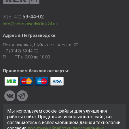
8 (8142)
59-44-02
info@petrozavodsk.ksk24.ru
Адрес в Петрозаводске:
Петрозаводск, Шуйское шоссе, д. 20
+7 (8142) 59-44-02
ПН — ПТ с 9:00 до 18:00
Принимаем банковские карты:
Мы используем cookie-файлы для улучшения
© 2005-2026 ООО «КСК». Сайт
https://petrozavodsk.ksk24.ru
работы сайта. Продолжая использовать сайт, вы
создан исключительно в информационных целях и любая
соглашаетесь с использованием данной технологии
информация на сайте не является публичной офертой.
согласно
политике обработки персональных
Политика в отношении персональных данных