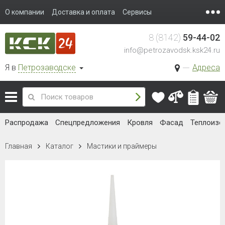
О компании
Доставка и оплата
Сервисы
8 (8142)
59-44-02
info@petrozavodsk.ksk24.ru
Я в
Петрозаводске
Адреса
Распродажа
Спецпредложения
Кровля
Фасад
Теплоизо
Главная
Каталог
Мастики и праймеры