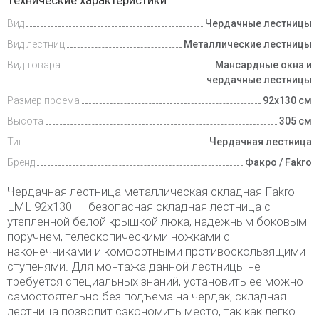
Технические характеристики
Вид
Чердачные лестницы
Доставка
и оплата
Вид лестниц
Металлические лестницы
Вид товара
Мансардные окна и
чердачные лестницы
Размер проема
92х130 см
Высота
305 см
Тип
Чердачная лестница
Бренд
Факро / Fakro
Чердачная лестница металлическая складная Fakro
LML 92х130 – безопасная складная лестница с
утепленной белой крышкой люка, надежным боковым
поручнем, телескопическими ножками с
наконечниками и комфортными противоскользящими
ступенями. Для монтажа данной лестницы не
требуется специальных знаний, установить ее можно
самостоятельно без подъема на чердак, складная
лестница позволит сэкономить место, так как легко