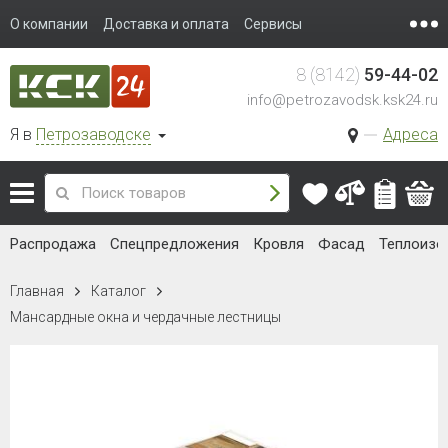
О компании
Доставка и оплата
Сервисы
8 (8142)
59-44-02
info@petrozavodsk.ksk24.ru
Я в
Петрозаводске
Адреса
Распродажа
Спецпредложения
Кровля
Фасад
Теплоизо
Главная
Каталог
Мансардные окна и чердачные лестницы