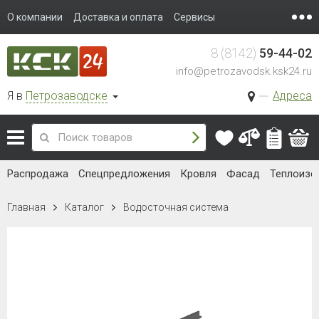
О компании
Доставка и оплата
Сервисы
8 (8142)
59-44-02
info@petrozavodsk.ksk24.ru
Я в
Петрозаводске
Адреса
Распродажа
Спецпредложения
Кровля
Фасад
Теплоизо
Главная
Каталог
Водосточная система