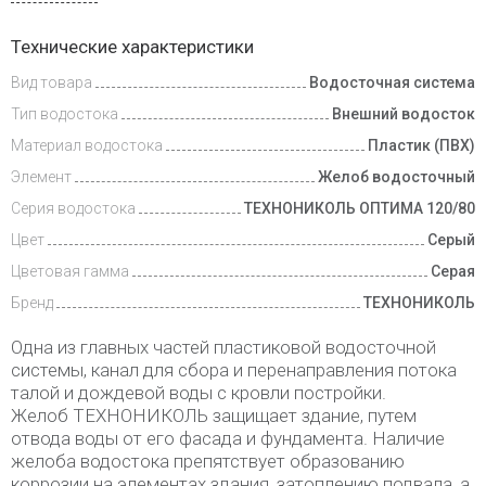
Доставка
Технические характеристики
и оплата
Вид товара
Водосточная система
Тип водостока
Внешний водосток
Материал водостока
Пластик (ПВХ)
Элемент
Желоб водосточный
Серия водостока
ТЕХНОНИКОЛЬ ОПТИМА 120/80
Цвет
Серый
Цветовая гамма
Серая
Бренд
ТЕХНОНИКОЛЬ
Одна из главных частей пластиковой водосточной
системы, канал для сбора и перенаправления потока
талой и дождевой воды с кровли постройки.
Желоб ТЕХНОНИКОЛЬ защищает здание, путем
отвода воды от его фасада и фундамента. Наличие
желоба водостока препятствует образованию
коррозии на элементах здания, затоплению подвала, а