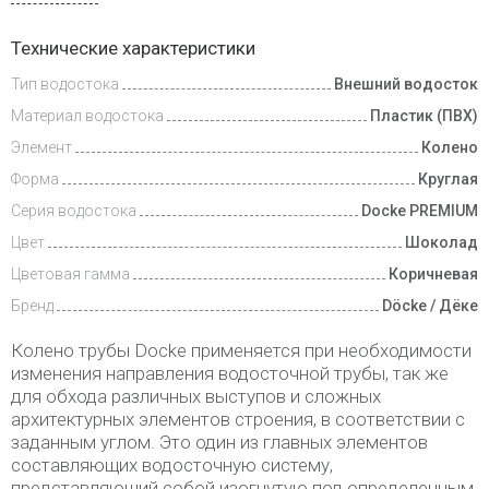
Доставка
Технические характеристики
и оплата
Тип водостока
Внешний водосток
Материал водостока
Пластик (ПВХ)
Элемент
Колено
Форма
Круглая
Серия водостока
Docke PREMIUM
Цвет
Шоколад
Цветовая гамма
Коричневая
Бренд
Döcke / Дёке
Колено трубы Docke применяется при необходимости
изменения направления водосточной трубы, так же
для обхода различных выступов и сложных
архитектурных элементов строения, в соответствии с
заданным углом. Это один из главных элементов
составляющих водосточную систему,
представляющий собой изогнутую под определенным