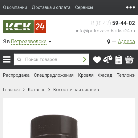
О компании
Доставка и оплата
Сервисы
8 (8142)
59-44-02
info@petrozavodsk.ksk24.ru
Я в
Петрозаводске
Адреса
Распродажа
Спецпредложения
Кровля
Фасад
Теплоизо
Главная
Каталог
Водосточная система