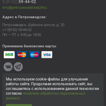
8 (8142)
59-44-02
info@petrozavodsk.ksk24.ru
Адрес в Петрозаводске:
Петрозаводск, Шуйское шоссе, д. 20
+7 (8142) 59-44-02
ПН — ПТ с 9:00 до 18:00
Принимаем банковские карты:
Мы используем cookie-файлы для улучшения
© 2005-2026 ООО «КСК». Сайт
https://petrozavodsk.ksk24.ru
работы сайта. Продолжая использовать сайт, вы
создан исключительно в информационных целях и любая
соглашаетесь с использованием данной технологии
информация на сайте не является публичной офертой.
согласно
политике обработки персональных
Политика в отношении персональных данных
данных
.