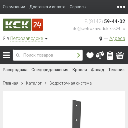
О компании
Доставка и оплата
Сервисы
8 (8142)
59-44-02
info@petrozavodsk.ksk24.ru
Я в
Петрозаводске
Адреса
Распродажа
Спецпредложения
Кровля
Фасад
Теплоизо
Главная
Каталог
Водосточная система