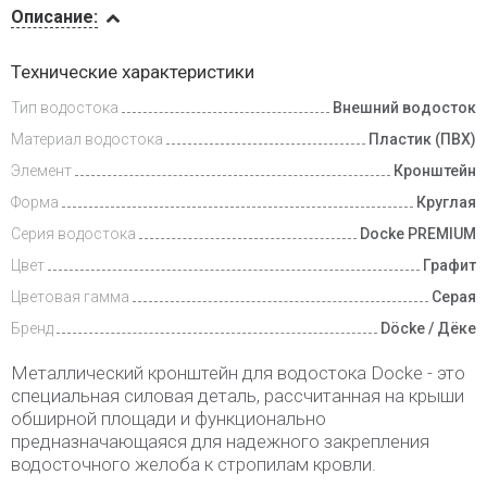
Описание:
Доставка
Технические характеристики
и оплата
Тип водостока
Внешний водосток
Материал водостока
Пластик (ПВХ)
Элемент
Кронштейн
Форма
Круглая
Серия водостока
Docke PREMIUM
Цвет
Графит
Цветовая гамма
Серая
Бренд
Döcke / Дёке
Металлический кронштейн для водостока Dосke - это
специальная силовая деталь, рассчитанная на крыши
обширной площади и функционально
предназначающаяся для надежного закрепления
водосточного желоба к стропилам кровли.