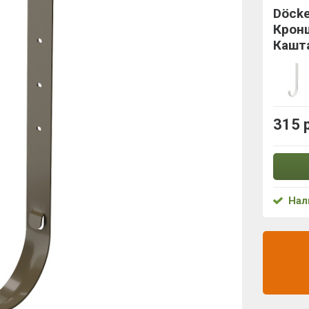
Döck
Крон
Кашт
315 
Нал