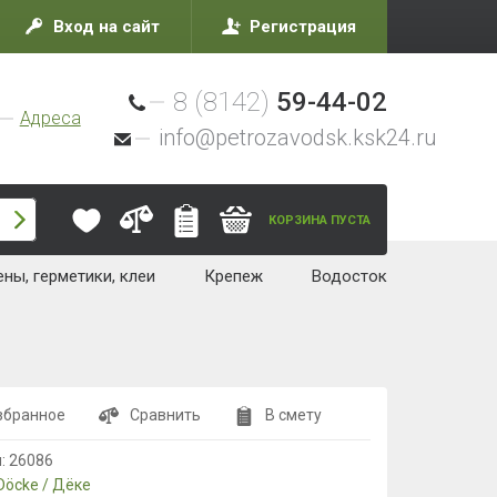
Вход на сайт
Регистрация
8 (8142)
59-44-02
Адреса
info@petrozavodsk.ksk24.ru
КОРЗИНА ПУСТА
ны, герметики, клеи
Крепеж
Водосток
збранное
Сравнить
В смету
л:
26086
Döcke / Дёке