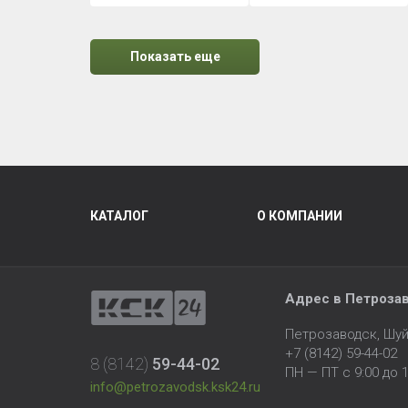
Показать еще
КАТАЛОГ
О КОМПАНИИ
Адрес в Петроза
Петрозаводск, Шуй
+7 (8142) 59-44-02
8 (8142)
59-44-02
ПН — ПТ с 9:00 до 1
info@petrozavodsk.ksk24.ru