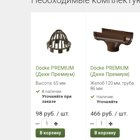
Необходимые комплекту
Döcke PREMIUM
Döcke PREMIUM
(Деке Премиум)
(Деке Премиум)
Сетка защитная
Воронка Каштан
Высота: 65 мм
Желоб 120 мм, труба
Каштан
86 мм
В наличии:
Уточняйте при
Наличие:
заказе
Уточняйте
98 руб. / шт.
466 руб. / шт.
В корзину
В корзину