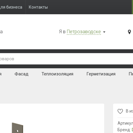
ля бизнеса
Контакты
да
Я в
Петрозаводске
я
Фасад
Теплоизоляция
Герметизация
Пе
В и
Артику
Бренд: